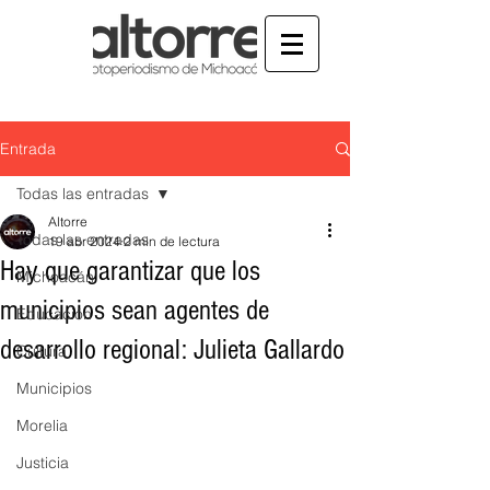
Entrada
Todas las entradas
Altorre
Todas las entradas
19 abr 2024
2 min de lectura
Hay que garantizar que los
Michoacán
municipios sean agentes de
Educación
desarrollo regional: Julieta Gallardo
Cultura
Municipios
Morelia
Justicia