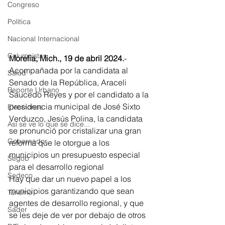
Congreso
Política
Nacional Internacional
Columnistas
Morelia, Mich., 19 de abril 2024.
-
Acompañada por la candidata al 
Salud
Senado de la República, Araceli 
Reporte Urbano
Saucedo Reyes y por el candidato a la 
presidencia municipal de José Sixto 
Elecciones
Verduzco, Jesús Polina, la candidata 
Así se ve lo que se dice...
se pronunció por cristalizar una gran 
Gobernador
reforma que le otorgue a los 
municipios un presupuesto especial 
Segob
para el desarrollo regional
Sedeco
Hay que dar un nuevo papel a los 
municipios garantizando que sean 
Turismo
agentes de desarrollo regional, y que 
Sader
se les deje de ver por debajo de otros 