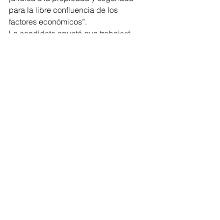
para la libre confluencia de los 
factores económicos”.
La candidata apuntó que trabajará 
para generar las condiciones 
normativas que mandaten al Estado 
asumir con seriedad un papel 
preponderante en las decisiones 
económicas, las que deben ser 
tomadas de manera conjunta con las 
organizaciones empresariales y 
patronales con la mayor inclusión 
posible.
Elecciones
Comentarios