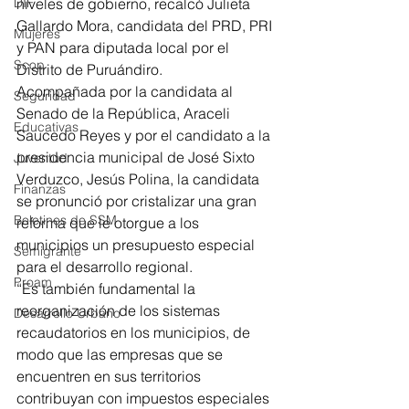
niveles de gobierno, recalcó Julieta 
DIF
Gallardo Mora, candidata del PRD, PRI 
Mujeres
y PAN para diputada local por el 
Scop
Distrito de Puruándiro.
Acompañada por la candidata al 
Seguridad
Senado de la República, Araceli 
Educativas
Saucedo Reyes y por el candidato a la 
presidencia municipal de José Sixto 
Juventud
Verduzco, Jesús Polina, la candidata 
Finanzas
se pronunció por cristalizar una gran 
Boletines de SSM
reforma que le otorgue a los 
municipios un presupuesto especial 
Semigrante
para el desarrollo regional.
Proam
“Es también fundamental la 
reorganización de los sistemas 
Desarrollo Urbano
recaudatorios en los municipios, de 
modo que las empresas que se 
encuentren en sus territorios 
contribuyan con impuestos especiales 