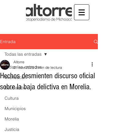
Entrada
Todas las entradas
Altorre
Todas las entradas
21 nov 2025
2 min de lectura
Hechos desmienten discurso oficial
Michoacán
sobre la baja delictiva en Morelia.
Educación
Cultura
Municipios
Morelia
Justicia