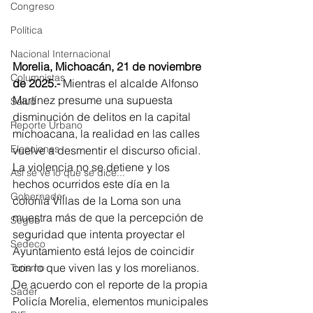
Congreso
Política
Nacional Internacional
Morelia, Michoacán, 21 de noviembre 
Columnistas
de 2025.-
 Mientras el alcalde Alfonso 
Martínez presume una supuesta 
Salud
disminución de delitos en la capital 
Reporte Urbano
michoacana, la realidad en las calles 
Elecciones
vuelve a desmentir el discurso oficial. 
La violencia no se detiene y los 
Así se ve lo que se dice...
hechos ocurridos este día en la 
Gobernador
colonia Villas de la Loma son una 
muestra más de que la percepción de 
Segob
seguridad que intenta proyectar el 
Sedeco
Ayuntamiento está lejos de coincidir 
con lo que viven las y los morelianos.
Turismo
De acuerdo con el reporte de la propia 
Sader
Policía Morelia, elementos municipales 