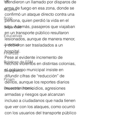
DIF
atendieron un llamado por disparos de 
arma de fuego en esa zona, donde se 
Mujeres
confirmó un ataque directo contra una 
Scop
persona, quien perdió la vida en el 
sitio. Además, pasajeros que viajaban 
Seguridad
en un transporte público resultaron 
Educativas
lesionados, aunque de manera menor, 
Juventud
y debieron ser trasladados a un 
hospital.
Finanzas
Pese al evidente incremento de 
Boletines de SSM
hechos violentos en distintas colonias, 
el gobierno municipal insiste en 
Semigrante
difundir cifras de “reducción” de 
Proam
delitos, aunque los reportes diarios 
muestran homicidios, agresiones 
Desarrollo Urbano
armadas y riesgos que alcanzan 
incluso a ciudadanos que nada tienen 
que ver con los ataques, como ocurrió 
con los usuarios del transporte público 