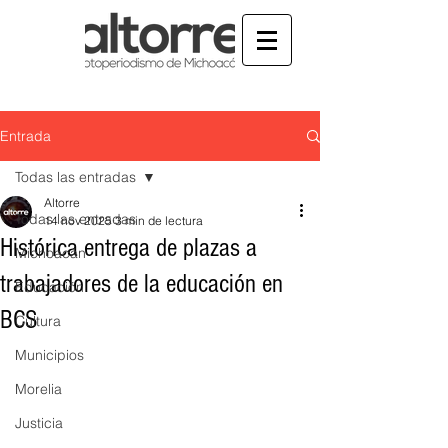
Entrada
Todas las entradas
Altorre
Todas las entradas
14 nov 2025
3 min de lectura
Histórica entrega de plazas a
Michoacán
trabajadores de la educación en
Educación
BCS
Cultura
Municipios
Morelia
Justicia