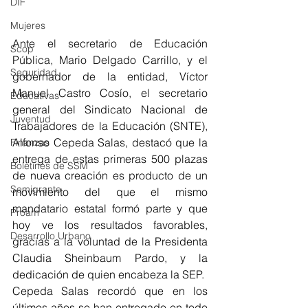
DIF
Mujeres
Ante el secretario de Educación 
Scop
Pública, Mario Delgado Carrillo, y el 
Seguridad
gobernador de la entidad, Víctor 
Manuel Castro Cosío, el secretario 
Educativas
general del Sindicato Nacional de 
Juventud
Trabajadores de la Educación (SNTE), 
Alfonso Cepeda Salas, destacó que la 
Finanzas
entrega de estas primeras 500 plazas 
Boletines de SSM
de nueva creación es producto de un 
Semigrante
movimiento del que el mismo 
mandatario estatal formó parte y que 
Proam
hoy ve los resultados favorables, 
Desarrollo Urbano
gracias a la voluntad de la Presidenta 
Claudia Sheinbaum Pardo, y la 
dedicación de quien encabeza la SEP.
Cepeda Salas recordó que en los 
últimos años se han entregado en todo 