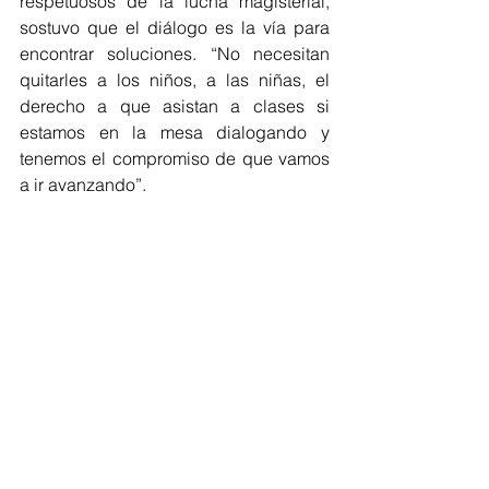
respetuosos de la lucha magisterial, 
sostuvo que el diálogo es la vía para 
encontrar soluciones. “No necesitan 
quitarles a los niños, a las niñas, el 
derecho a que asistan a clases si 
estamos en la mesa dialogando y 
tenemos el compromiso de que vamos 
a ir avanzando”.
En su participación, el secretario 
general de la Sección 3, Elmuth 
Dubeth Castillo Sandoval, expresó su 