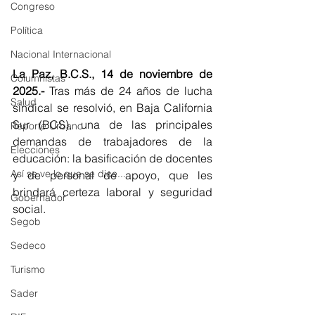
Congreso
Política
Nacional Internacional
La Paz, B.C.S., 14 de noviembre de 
Columnistas
2025.- 
Tras más de 24 años de lucha 
Salud
sindical se resolvió, en Baja California 
Sur (BCS), una de las principales 
Reporte Urbano
demandas de trabajadores de la 
Elecciones
educación: la basificación de docentes 
Así se ve lo que se dice...
y de personal de apoyo, que les 
brindará certeza laboral y seguridad 
Gobernador
social.
Segob
Sedeco
Turismo
Sader