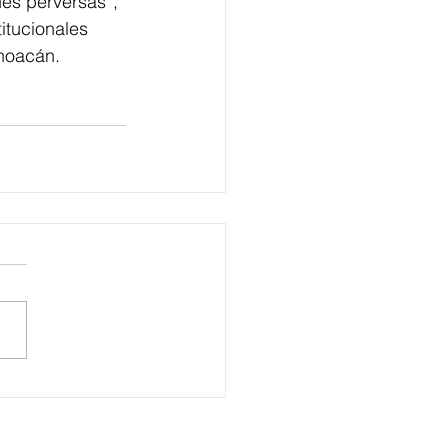
es perversas”, 
itucionales 
choacán.