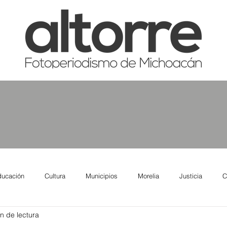
ducación
Cultura
Municipios
Morelia
Justicia
C
n de lectura
tas
Salud
Reporte Urbano
Elecciones
Así se ve lo qu