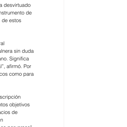
ha desvirtuado 
instrumento de 
 de estos 
al 
ulnera sin duda 
no. Significa 
”, afirmó. Por 
ticos como para 
scripción 
tos objetivos 
acios de 
n 