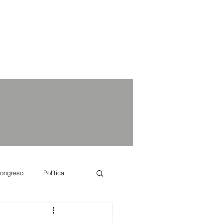
ongreso
Política
e se dice...