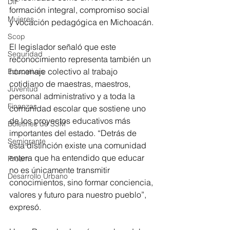
DIF
formación integral, compromiso social 
Mujeres
y vocación pedagógica en Michoacán.
Scop
El legislador señaló que este 
Seguridad
reconocimiento representa también un 
homenaje colectivo al trabajo 
Educativas
cotidiano de maestras, maestros, 
Juventud
personal administrativo y a toda la 
Finanzas
comunidad escolar que sostiene uno 
de los proyectos educativos más 
Boletines de SSM
importantes del estado. “Detrás de 
Semigrante
esta distinción existe una comunidad 
entera que ha entendido que educar 
Proam
no es únicamente transmitir 
Desarrollo Urbano
conocimientos, sino formar conciencia, 
valores y futuro para nuestro pueblo”, 
expresó.