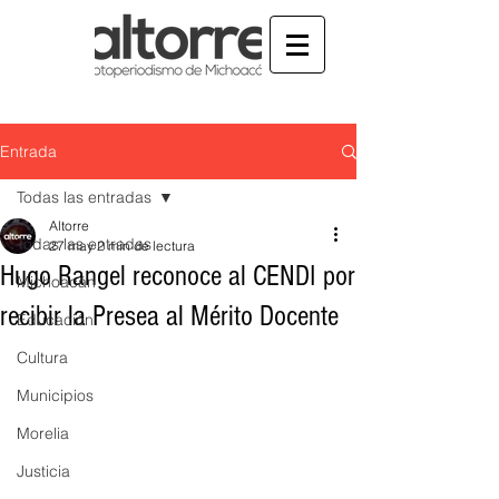
Entrada
Todas las entradas
Altorre
Todas las entradas
27 may
2 min de lectura
Hugo Rangel reconoce al CENDI por
Michoacán
recibir la Presea al Mérito Docente
Educación
Cultura
Municipios
Morelia
Justicia