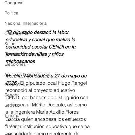
Congreso
Política
Nacional Internacional
*El diputado destacó la labor 
Columnistas
educativa y social que realiza la 
Salud
comunidad escolar CENDI en la 
formación de niñas y niños 
Reporte Urbano
michoacanos
Elecciones
Así se ve lo que se dice...
Morelia, Michoacán, a 27 de mayo de 
2026.-
 El diputado local Hugo Rangel 
Gobernador
reconoció al proyecto educativo 
Segob
CENDI por haber sido distinguido con 
la Presea al Mérito Docente, así como 
Sedeco
a la Ingeniera María Auxilio Flores 
Turismo
García quien encabeza los esfuerzos 
Sader
de esta institución educativa que se ha 
consolidado como un referente de 