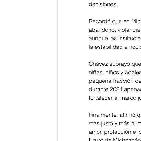
decisiones. 
Recordó que en Mich
abandono, violencia,
aunque las instituc
la estabilidad emoci
Chávez subrayó que 
niñas, niños y adole
pequeña fracción de
durante 2024 apenas
fortalecer el marco j
Finalmente, afirmó q
más justo y más hu
amor, protección e id
futuro de Michoacán