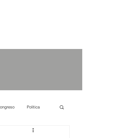
ongreso
Política
e se dice...