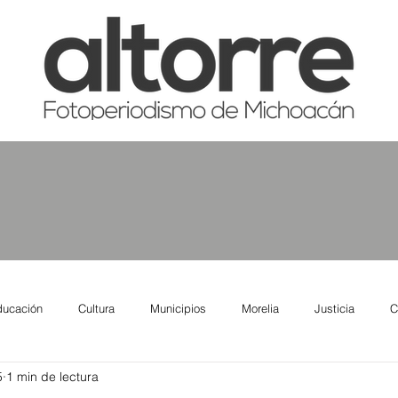
ducación
Cultura
Municipios
Morelia
Justicia
C
5
1 min de lectura
tas
Salud
Reporte Urbano
Elecciones
Así se ve lo qu