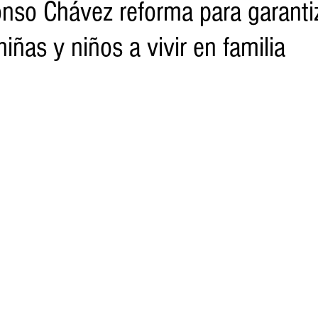
onso Chávez reforma para garantiz
iñas y niños a vivir en familia
o
Turismo
Sader
DIF
Mujeres
Scop
Segu
nes de SSM
Semigrante
Proam
Desarrollo Urbano