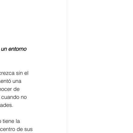
 un entorno 
rezca sin el 
sentó una 
nocer de 
s cuando no 
dades.
 tiene la 
 centro de sus 