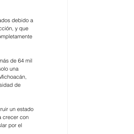
ados debido a 
cción, y que 
completamente 
más de 64 mil 
solo una 
Michoacán, 
sidad de 
ruir un estado 
 crecer con 
lar por el 