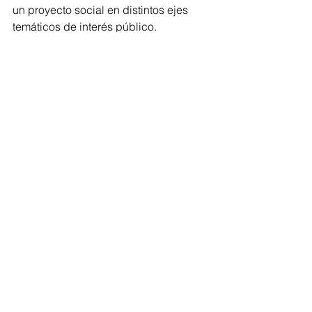
un proyecto social en distintos ejes 
temáticos de interés público.
Finalmente, se informó que el registro 
permanecerá abierto hasta el 25 de 
julio de 2026, y se seleccionarán 40 
participantes que integrarán el 
Parlamento Juvenil, con la oportunidad 
de ocupar una curul en el Palacio 
Legislativo para presentar y defender 
sus propuestas.
Congreso
Comentarios