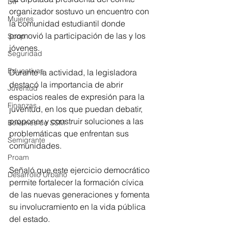
DIF
organizador sostuvo un encuentro con 
Mujeres
la comunidad estudiantil donde 
promovió la participación de las y los 
Scop
jóvenes.
Seguridad
Educativas
Durante la actividad, la legisladora 
destacó la importancia de abrir 
Juventud
espacios reales de expresión para la 
Finanzas
juventud, en los que puedan debatir, 
proponer y construir soluciones a las 
Boletines de SSM
problemáticas que enfrentan sus 
Semigrante
comunidades.
Proam
Señaló que este ejercicio democrático 
Desarrollo Urbano
permite fortalecer la formación cívica 
de las nuevas generaciones y fomenta 
su involucramiento en la vida pública 
del estado.