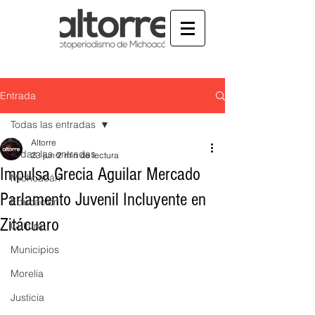
Entrada
Todas las entradas
Altorre
Todas las entradas
23 jun
2 min de lectura
Impulsa Grecia Aguilar Mercado
Michoacán
Parlamento Juvenil Incluyente en
Educación
Zitácuaro
Cultura
Municipios
Morelia
Justicia