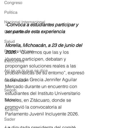
Congreso
Política
Nacional Internacional
-Convoca a estudiantes participar y 
ser parte de esta experiencia 
Columnistas
Salud
Morelia, Michoacán, a 23 de junio del 
Reporte Urbano
2026.-
 “Queremos que las y los 
jóvenes participen, debatan y 
Elecciones
propongan soluciones reales a las 
Así se ve lo que se dice...
problemáticas de su entorno”, expresó 
la diputada Grecia Jennifer Aguilar 
Gobernador
Mercado durante un encuentro con 
Segob
estudiantes del Instituto Universitario 
Morelos, en Zitácuaro, donde se 
Sedeco
promovió la convocatoria al 
Turismo
Parlamento Juvenil Incluyente 2026.
Sader
La diputada presidenta del comité 