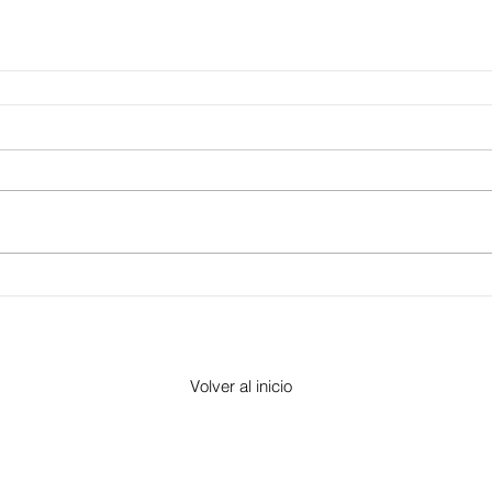
Volver al inicio
​Morelia, Michoacán -
contacto@altorre.com
© 2017 por "Altorre"