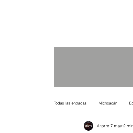
Todas las entradas
Michoacán
E
Altorre
7 may
2 min
Nacional Internacional
Columnis