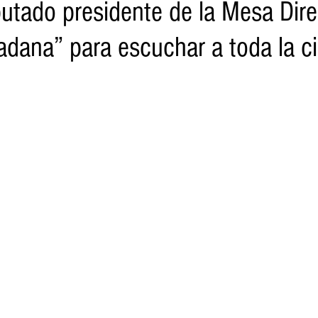
utado presidente de la Mesa Direc
dadana” para escuchar a toda la c
o
Turismo
Sader
DIF
Mujeres
Scop
Segu
nes de SSM
Semigrante
Proam
Desarrollo Urbano