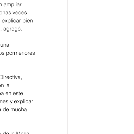
n ampliar 
chas veces 
 explicar bien 
, agregó. 
buna 
los pormenores 
irectiva, 
n la 
a en este 
es y explicar 
ea de mucha 
o de la Mesa 