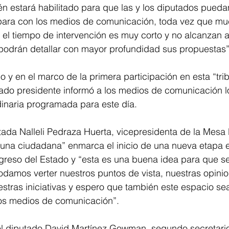
n estará habilitado para que las y los diputados pueda
para con los medios de comunicación, toda vez que mu
 el tiempo de intervención es muy corto y no alcanzan a
í podrán detallar con mayor profundidad sus propuestas”
 y en el marco de la primera participación en esta “tri
tado presidente informó a los medios de comunicación 
dinaria programada para este día. 
utada Nalleli Pedraza Huerta, vicepresidenta de la Mesa D
buna ciudadana” enmarca el inicio de una nueva etapa e
greso del Estado y “esta es una buena idea para que se
amos verter nuestros puntos de vista, nuestras opinion
stras iniciativas y espero que también este espacio s
los medios de comunicación”. 
 el diputado David Martínez Gowman, segundo secretari