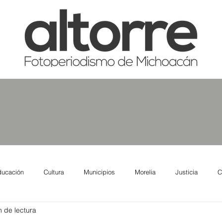
ducación
Cultura
Municipios
Morelia
Justicia
C
n de lectura
tas
Salud
Reporte Urbano
Elecciones
Así se ve lo qu