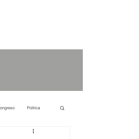
ongreso
Política
e se dice...