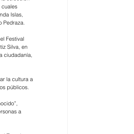
 cuales 
nda Islas, 
o Pedraza.
l Festival 
iz Silva, en 
la ciudadanía, 
r la cultura a 
os públicos. 
ocido”, 
ersonas a 