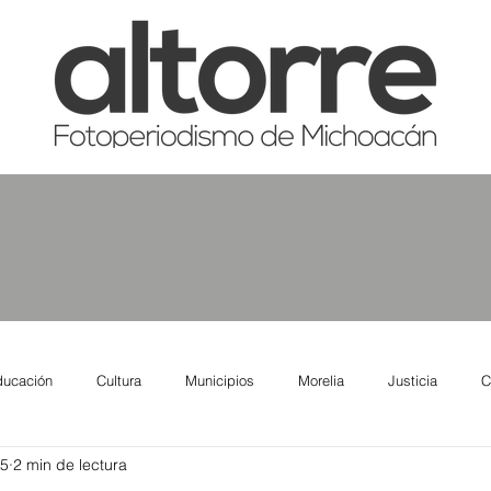
ducación
Cultura
Municipios
Morelia
Justicia
C
25
2 min de lectura
tas
Salud
Reporte Urbano
Elecciones
Así se ve lo qu