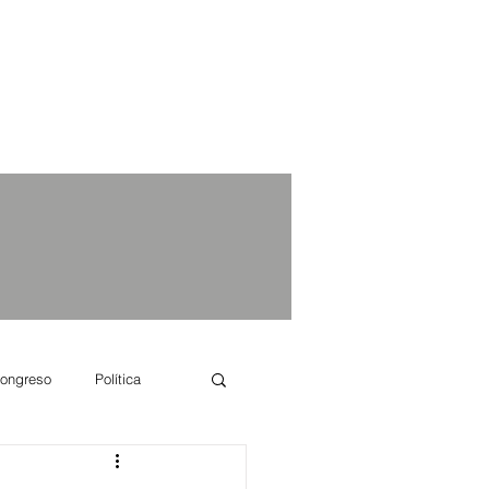
ongreso
Política
e se dice...