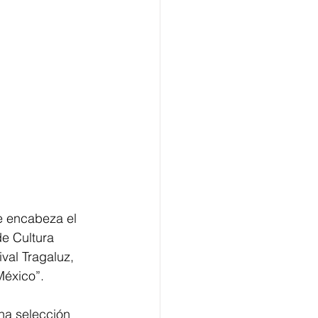
e encabeza el 
de Cultura 
val Tragaluz, 
México”.
na selección 