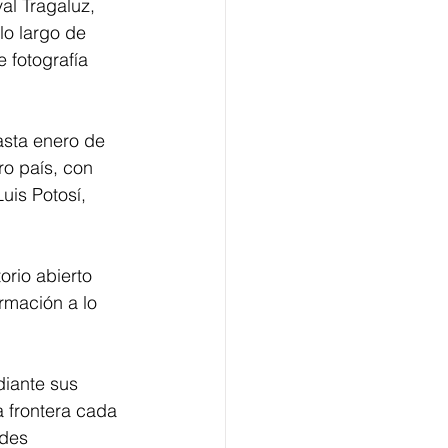
al Tragaluz, 
lo largo de 
 fotografía 
asta enero de 
o país, con 
is Potosí, 
rio abierto 
rmación a lo 
diante sus 
a frontera cada 
ades 