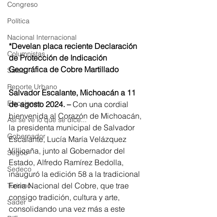
Congreso
Política
Nacional Internacional
*Develan placa reciente Declaración 
Columnistas
de Protección de Indicación 
Geográfica de Cobre Martillado
Salud
Reporte Urbano
Salvador Escalante, Michoacán a 11 
Elecciones
de agosto 2024. –
 Con una cordial 
bienvenida al Corazón de Michoacán, 
Así se ve lo que se dice...
la presidenta municipal de Salvador 
Gobernador
Escalante, Lucía María Velázquez 
Villicaña, junto al Gobernador del 
Segob
Estado, Alfredo Ramírez Bedolla, 
Sedeco
inauguró la edición 58 a la tradicional 
Feria Nacional del Cobre, que trae 
Turismo
consigo tradición, cultura y arte, 
Sader
consolidando una vez más a este 