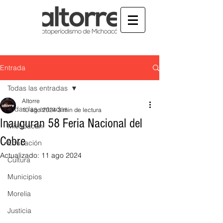
Entrada
Todas las entradas
Altorre
Todas las entradas
10 ago 2024
3 min de lectura
Inauguran 58 Feria Nacional del
Michoacán
Cobre
Educación
Actualizado:
11 ago 2024
Cultura
Municipios
Morelia
Justicia