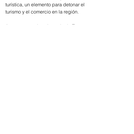
turística, un elemento para detonar el 
turismo y el comercio en la región.
Ante esto, con la asistencia de Tamara 
Sosa Alanis, Secretaría de Cultura del 
Estado, integrantes de Cabildo, 
síndico municipal, regidores y 
tesorero, se procedió a la develación 
de la placa conmemorativa de 
Indicación Geográfica de Cobre 
Martillado que se encontrará en el 
Museo Nacional del Cobre. 
A lo cual, el artesano Geovanni Pozo 
Cazares, manifestó “ser un honor y un 
privilegio estar aquí para recibir esta 
Declaratoria de Indicación Geográfica 
tan significativa, porque mediante este 
acto se reconoce que la calidad de los 