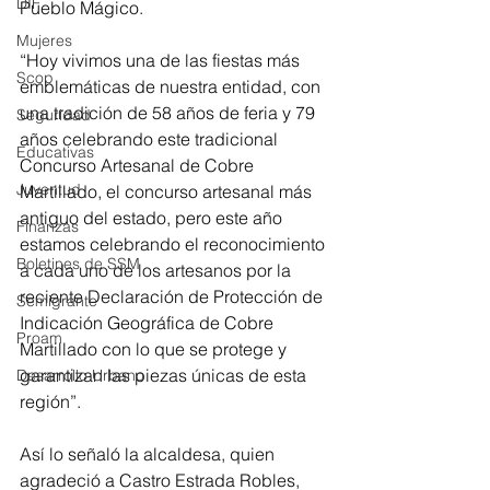
DIF
Pueblo Mágico.
Mujeres
“Hoy vivimos una de las fiestas más 
Scop
emblemáticas de nuestra entidad, con 
una tradición de 58 años de feria y 79 
Seguridad
años celebrando este tradicional 
Educativas
Concurso Artesanal de Cobre 
Juventud
Martillado, el concurso artesanal más 
antiguo del estado, pero este año 
Finanzas
estamos celebrando el reconocimiento 
Boletines de SSM
a cada uno de los artesanos por la 
reciente Declaración de Protección de 
Semigrante
Indicación Geográfica de Cobre 
Proam
Martillado con lo que se protege y 
garantizan las piezas únicas de esta 
Desarrollo Urbano
región”.
Así lo señaló la alcaldesa, quien 
agradeció a Castro Estrada Robles, 