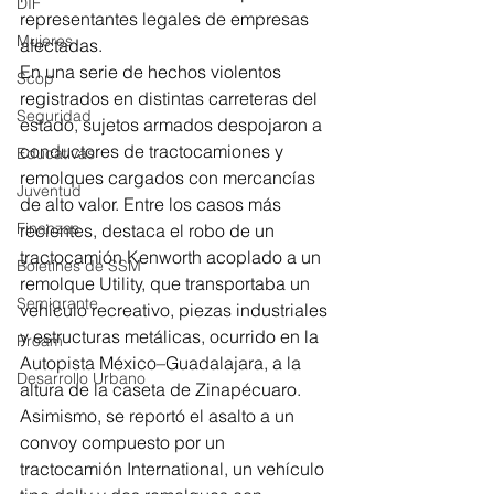
DIF
representantes legales de empresas 
Mujeres
afectadas.
En una serie de hechos violentos 
Scop
registrados en distintas carreteras del 
Seguridad
estado, sujetos armados despojaron a 
conductores de tractocamiones y 
Educativas
remolques cargados con mercancías 
Juventud
de alto valor. Entre los casos más 
Finanzas
recientes, destaca el robo de un 
tractocamión Kenworth acoplado a un 
Boletines de SSM
remolque Utility, que transportaba un 
Semigrante
vehículo recreativo, piezas industriales 
y estructuras metálicas, ocurrido en la 
Proam
Autopista México–Guadalajara, a la 
Desarrollo Urbano
altura de la caseta de Zinapécuaro.
Asimismo, se reportó el asalto a un 
convoy compuesto por un 
tractocamión International, un vehículo 