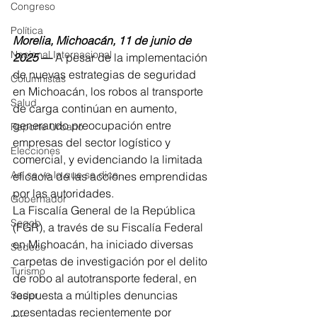
Congreso
Política
Morelia, Michoacán, 11 de junio de 
Nacional Internacional
2025
 —
 A pesar de la implementación 
de nuevas estrategias de seguridad 
Columnistas
en Michoacán, los robos al transporte 
Salud
de carga continúan en aumento, 
generando preocupación entre 
Reporte Urbano
empresas del sector logístico y 
Elecciones
comercial, y evidenciando la limitada 
Así se ve lo que se dice...
eficacia de las acciones emprendidas 
por las autoridades.
Gobernador
La Fiscalía General de la República 
Segob
(FGR), a través de su Fiscalía Federal 
en Michoacán, ha iniciado diversas 
Sedeco
carpetas de investigación por el delito 
Turismo
de robo al autotransporte federal, en 
respuesta a múltiples denuncias 
Sader
presentadas recientemente por 