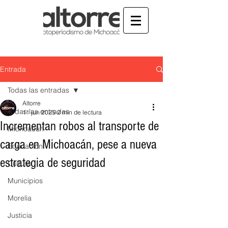
Entrada
Todas las entradas
Altorre
Todas las entradas
11 jun 2025
2 min de lectura
Incrementan robos al transporte de
Michoacán
carga en Michoacán, pese a nueva
Educación
estrategia de seguridad
Cultura
Municipios
Morelia
Justicia