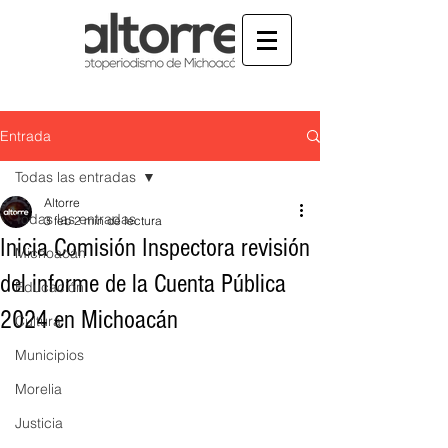
Entrada
Todas las entradas
Altorre
Todas las entradas
3 feb
2 min de lectura
Inicia Comisión Inspectora revisión
Michoacán
del informe de la Cuenta Pública
Educación
2024 en Michoacán
Cultura
Municipios
Morelia
Justicia