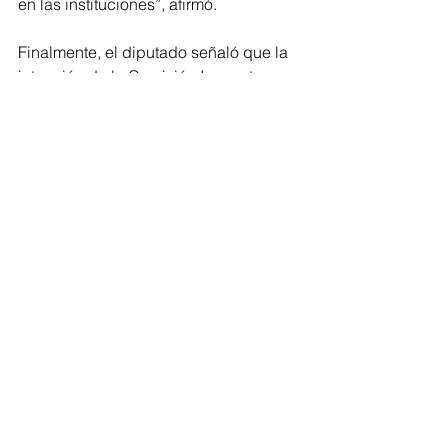
en las instituciones”, afirmó.
Finalmente, el diputado señaló que la 
intención de la Comisión Inspectora es 
informar de manera clara tanto al pleno 
del Congreso del Estado como a la 
sociedad michoacana sobre el listado 
y la situación que guarda la rendición 
de cuentas correspondiente al 
ejercicio fiscal 2024, reafirmando el 
compromiso del Poder Legislativo con 
la transparencia y la correcta 
aplicación de los recursos públicos.
Congreso