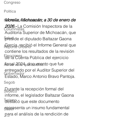
Congreso
Política
Morelia, Michoacán; a 30 de enero de 
Nacional Internacional
2026.- 
La Comisión Inspectora de la 
Columnistas
Auditoría Superior de Michoacán, que 
Salud
preside el diputado Baltazar Gaona 
García, recibió el Informe General que 
Reporte Urbano
contiene los resultados de la revisión 
Elecciones
de la Cuenta Pública del ejercicio 
fiscal 2024, documento que fue 
Así se ve lo que se dice...
entregado por el Auditor Superior del 
Gobernador
Estado, Marco Antonio Bravo Pantoja.
Segob
Durante la recepción formal del 
Sedeco
informe, el legislador Baltazar Gaona 
Turismo
destacó que este documento 
representa un insumo fundamental 
Sader
para el análisis de la rendición de 