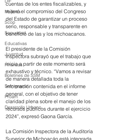
DIF
cuentas de los entes fiscalizables, y 
reiteró el compromiso del Congreso 
Mujeres
del Estado de garantizar un proceso 
Scop
serio, responsable y transparente en 
Seguridad
beneficio de las y los michoacanos.
Educativas
El presidente de la Comisión 
Juventud
Inspectora subrayó que el trabajo que 
inicia a partir de este momento será 
Finanzas
exhaustivo y técnico. “Vamos a revisar 
Boletines de SSM
de manera detallada toda la 
información contenida en el informe 
Semigrante
general, con el objetivo de tener 
Proam
claridad plena sobre el manejo de los 
Desarrollo Urbano
recursos públicos durante el ejercicio 
2024”, expresó Gaona García.
La Comisión Inspectora de la Auditoría 
Superior de Michoacán está integrada, 