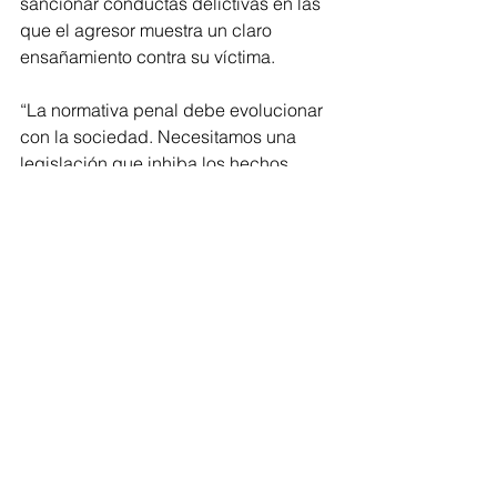
sancionar conductas delictivas en las 
que el agresor muestra un claro 
ensañamiento contra su víctima.
“La normativa penal debe evolucionar 
con la sociedad. Necesitamos una 
legislación que inhiba los hechos 
delictivos y castigue con todo el rigor 
a quienes insisten en hacer daño a 
nuestra comunidad”, señaló la 
diputada Isauro Hernández, quien 
subrayó la importancia de esta reforma 
para garantizar la seguridad en el 
estado.
Con esta propuesta, se busca no solo 
actualizar el Código Penal del Estado 
de Michoacán, sino también enviar un 
mensaje claro de que la impunidad no 