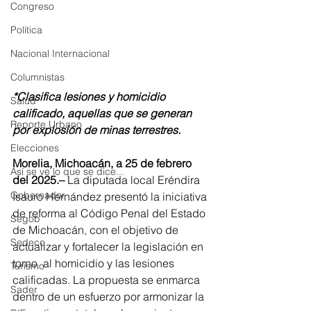
Congreso
Política
Nacional Internacional
Columnistas
*Clasifica lesiones y homicidio 
Salud
calificado, aquellas que se generan 
Reporte Urbano
por explosión de minas terrestres.
Elecciones
Morelia, Michoacán, a 25 de febrero 
Así se ve lo que se dice...
del 2025.– 
La diputada local Eréndira 
Gobernador
Isauro Hernández presentó la iniciativa 
de reforma al Código Penal del Estado 
Segob
de Michoacán, con el objetivo de 
Sedeco
actualizar y fortalecer la legislación en 
torno  al homicidio y las lesiones 
Turismo
calificadas. La propuesta se enmarca 
Sader
dentro de un esfuerzo por armonizar la 