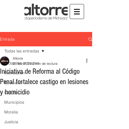
Entrada
Todas las entradas
Altorre
Todas las entradas
25 feb 2025
2 min de lectura
Iniciativa de Reforma al Código
Michoacán
Penal fortalece castigo en lesiones
Educación
y homicidio
Cultura
Municipios
Morelia
Justicia