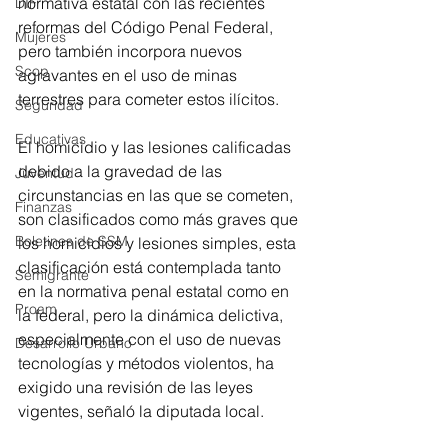
normativa estatal con las recientes 
DIF
reformas del Código Penal Federal, 
Mujeres
pero también incorpora nuevos 
Scop
agravantes en el uso de minas 
terrestres para cometer estos ilícitos. 
Seguridad
Educativas
El homicidio y las lesiones calificadas 
debido a la gravedad de las 
Juventud
circunstancias en las que se cometen, 
Finanzas
son clasificados como más graves que 
Boletines de SSM
los homicidios y lesiones simples, esta 
clasificación está contemplada tanto 
Semigrante
en la normativa penal estatal como en 
Proam
la federal, pero la dinámica delictiva, 
especialmente con el uso de nuevas 
Desarrollo Urbano
tecnologías y métodos violentos, ha 
exigido una revisión de las leyes 
vigentes, señaló la diputada local. 