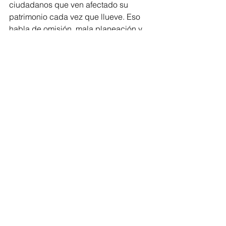
ciudadanos que ven afectado su 
patrimonio cada vez que llueve. Eso 
habla de omisión, mala planeación y 
posibles actos de corrupción que 
deben investigarse”, expresó.
Con esta iniciativa, el legislador busca 
avanzar hacia un modelo de gestión 
hídrica más justo, sustentable y 
centrado en el respeto al derecho 
humano al agua para todas las 
familias michoacanas.
Congreso
Comentarios