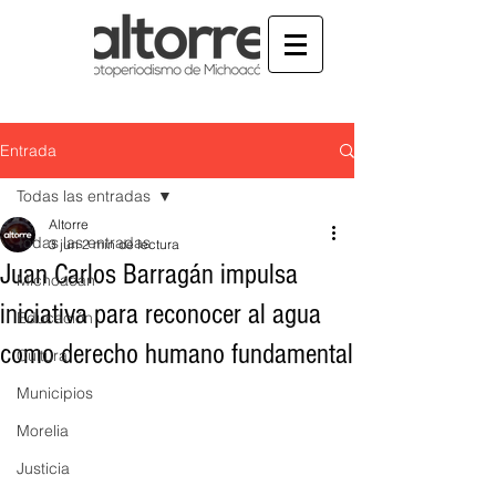
Entrada
Todas las entradas
Altorre
Todas las entradas
3 jun
2 min de lectura
Juan Carlos Barragán impulsa
Michoacán
iniciativa para reconocer al agua
Educación
como derecho humano fundamental
Cultura
Municipios
Morelia
Justicia