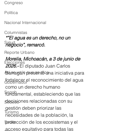
Congreso
Política
Nacional Internacional
Columnistas
*”El agua es un derecho, no un 
Salud
negocio”, remarcó.
Reporte Urbano
Morelia, Michoacán, a 3 de junio de 
Elecciones
2026.-
 El diputado Juan Carlos 
Así se ve lo que se dice...
Barragán presentó una iniciativa para 
fortalecer el reconocimiento del agua 
Gobernador
como un derecho humano 
Segob
fundamental, estableciendo que las 
decisiones relacionadas con su 
Sedeco
gestión deben priorizar las 
Turismo
necesidades de la población, la 
protección de los ecosistemas y el 
Sader
acceso equitativo para todas las 