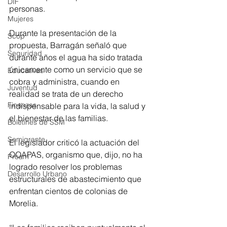
DIF
personas.
Mujeres
Durante la presentación de la 
Scop
propuesta, Barragán señaló que 
Seguridad
durante años el agua ha sido tratada 
únicamente como un servicio que se 
Educativas
cobra y administra, cuando en 
Juventud
realidad se trata de un derecho 
Finanzas
indispensable para la vida, la salud y 
el bienestar de las familias.
Boletines de SSM
Semigrante
El legislador criticó la actuación del 
OOAPAS, organismo que, dijo, no ha 
Proam
logrado resolver los problemas 
Desarrollo Urbano
estructurales de abastecimiento que 
enfrentan cientos de colonias de 
Morelia.