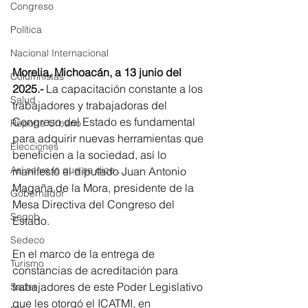
Congreso
Política
Nacional Internacional
Morelia, Michoacán, a 13 junio del 
Columnistas
2025.-
 La capacitación constante a los 
Salud
trabajadores y trabajadoras del 
Congreso del Estado es fundamental 
Reporte Urbano
para adquirir nuevas herramientas que 
Elecciones
beneficien a la sociedad, así lo 
Así se ve lo que se dice...
manifestó el diputado Juan Antonio 
Magaña de la Mora, presidente de la 
Gobernador
Mesa Directiva del Congreso del 
Segob
Estado.
Sedeco
En el marco de la entrega de 
Turismo
constancias de acreditación para 
trabajadores de este Poder Legislativo 
Sader
que les otorgó el ICATMI, en 