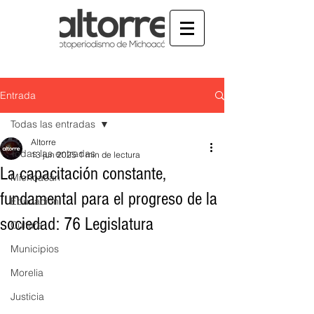
Entrada
Todas las entradas
Altorre
Todas las entradas
13 jun 2025
1 min de lectura
La capacitación constante,
Michoacán
fundamental para el progreso de la
Educación
sociedad: 76 Legislatura
Cultura
Municipios
Morelia
Justicia