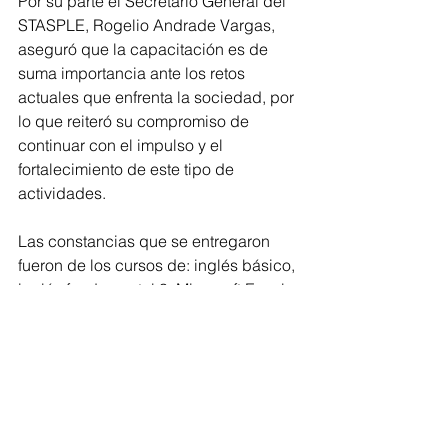
Por su parte el Secretario General del 
STASPLE, Rogelio Andrade Vargas, 
aseguró que la capacitación es de 
suma importancia ante los retos 
actuales que enfrenta la sociedad, por 
lo que reiteró su compromiso de 
continuar con el impulso y el 
fortalecimiento de este tipo de 
actividades.
Las constancias que se entregaron 
fueron de los cursos de: inglés básico, 
inglés fundamental 3, Microsoft Excel y 
Microsoft Word, con lo cual, se 
generan nuevos conocimientos y 
aptitudes para quienes desempañan 
una labor constante en el Congreso 
del Estado.
Congreso