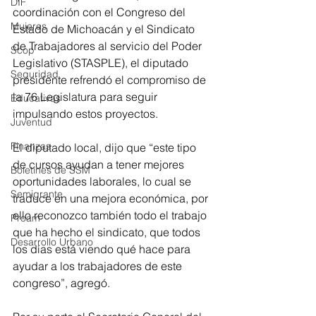
DIF
coordinación con el Congreso del 
Mujeres
Estado de Michoacán y el Sindicato 
de Trabajadores al servicio del Poder 
Scop
Legislativo (STASPLE), el diputado 
Seguridad
presidente refrendó el compromiso de 
la 76 Legislatura para seguir 
Educativas
impulsando estos proyectos.
Juventud
Finanzas
El diputado local, dijo que “este tipo 
de cursos ayudan a tener mejores 
Boletines de SSM
oportunidades laborales, lo cual se 
Semigrante
traduce en una mejora económica, por 
ello reconozco también todo el trabajo 
Proam
que ha hecho el sindicato, que todos 
Desarrollo Urbano
los días está viendo qué hace para 
ayudar a los trabajadores de este 
congreso”, agregó.