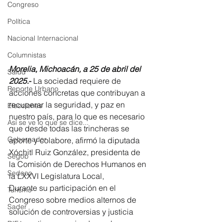
Congreso
Política
Nacional Internacional
Columnistas
Morelia, Michoacán, a 25 de abril del 
Salud
2025
.-
 La sociedad requiere de 
Reporte Urbano
acciones concretas que contribuyan a 
recuperar la seguridad, y paz en 
Elecciones
nuestro país, para lo que es necesario 
Así se ve lo que se dice...
que desde todas las trincheras se 
Gobernador
aporte y colabore, afirmó la diputada 
Xóchitl Ruiz González, presidenta de 
Segob
la Comisión de Derechos Humanos en 
Sedeco
la LXXVI Legislatura Local,
Durante su participación en el 
Turismo
Congreso sobre medios alternos de 
Sader
solución de controversias y justicia 