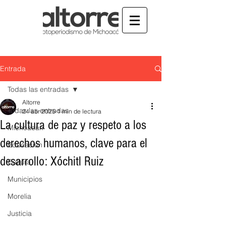
Entrada
Todas las entradas
Altorre
Todas las entradas
24 abr 2025
1 min de lectura
La cultura de paz y respeto a los
Michoacán
derechos humanos, clave para el
Educación
desarrollo: Xóchitl Ruiz
Cultura
Municipios
Morelia
Justicia