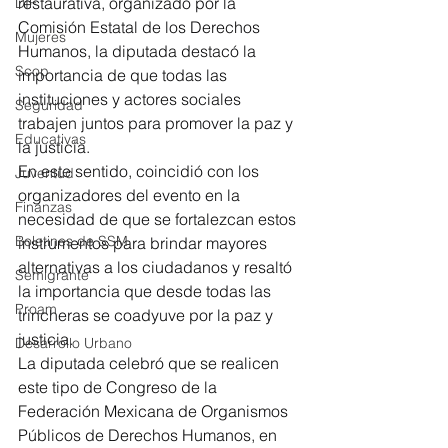
restaurativa, organizado por la 
DIF
Comisión Estatal de los Derechos 
Mujeres
Humanos, la diputada destacó la 
Scop
importancia de que todas las 
instituciones y actores sociales 
Seguridad
trabajen juntos para promover la paz y 
Educativas
la justicia.
En este sentido, coincidió con los 
Juventud
organizadores del evento en la 
Finanzas
necesidad de que se fortalezcan estos 
Boletines de SSM
instrumentos para brindar mayores 
alternativas a los ciudadanos y resaltó 
Semigrante
la importancia que desde todas las 
Proam
trincheras se coadyuve por la paz y 
justicia.
Desarrollo Urbano
La diputada celebró que se realicen 
este tipo de Congreso de la 
Federación Mexicana de Organismos 
Públicos de Derechos Humanos, en 