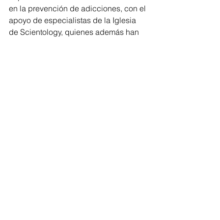
en la prevención de adicciones, con el 
apoyo de especialistas de la Iglesia 
de Scientology, quienes además han 
donado 50 cajas conteniendo 
manuales del educador y 24 paquetes 
de folletos informativos sobre drogas.
Asistieron a este acto representantes 
del diputado Iván Arévalo Vera y de la 
diputada Teresita de Jesús,  Geronimo 
Color Gasca en representación del 
Presidente municipal Alfonso Martínez, 
Alejandro Sandoval, director del 
Centro de estudios y de divulgación 
de CEDH , José Manuel Álvarez Lucio, 
Director General del DIF Morelia, 
Rosario Berber Cerda, Coordinadora 