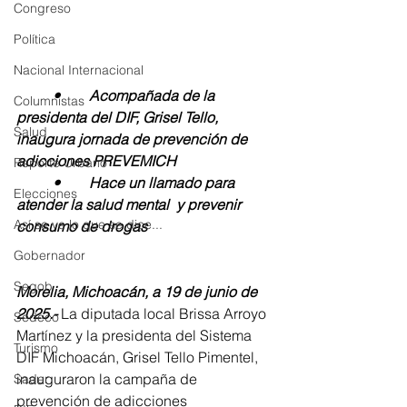
Congreso
Política
Nacional Internacional
	•	Acompañada de la 
Columnistas
presidenta del DIF, Grisel Tello, 
Salud
inaugura jornada de prevención de 
adicciones PREVEMICH
Reporte Urbano
	•	Hace un llamado para 
Elecciones
atender la salud mental  y prevenir 
Así se ve lo que se dice...
consumo de drogas 
Gobernador
Segob
Morelia, Michoacán, a 19 de junio de 
2025.-
 La diputada local Brissa Arroyo 
Sedeco
Martínez y la presidenta del Sistema 
Turismo
DIF Michoacán, Grisel Tello Pimentel, 
inauguraron la campaña de 
Sader
prevención de adicciones 