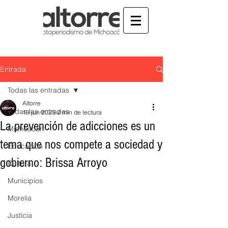
Entrada
Todas las entradas
Altorre
Todas las entradas
19 jun 2025
2 min de lectura
La prevención de adicciones es un
Michoacán
tema que nos compete a sociedad y
Educación
gobierno: Brissa Arroyo
Cultura
Municipios
Morelia
Justicia