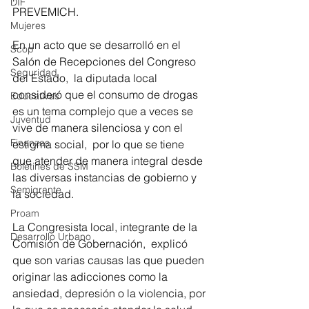
DIF
PREVEMICH.
Mujeres
En un acto que se desarrolló en el 
Scop
Salón de Recepciones del Congreso 
Seguridad
del Estado,  la diputada local  
consideró que el consumo de drogas  
Educativas
es un tema complejo que a veces se 
Juventud
vive de manera silenciosa y con el 
Finanzas
estigma social,  por lo que se tiene 
que atender de manera integral desde 
Boletines de SSM
las diversas instancias de gobierno y 
Semigrante
la sociedad.
Proam
La Congresista local, integrante de la 
Desarrollo Urbano
Comisión de Gobernación,  explicó 
que son varias causas las que pueden 
originar las adicciones como la 
ansiedad, depresión o la violencia, por 