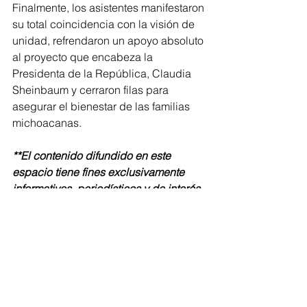
Finalmente, los asistentes manifestaron 
su total coincidencia con la visión de 
unidad, refrendaron un apoyo absoluto 
al proyecto que encabeza la 
Presidenta de la República, Claudia 
Sheinbaum y cerraron filas para 
asegurar el bienestar de las familias 
michoacanas.
**El contenido difundido en este 
espacio tiene fines exclusivamente 
informativos, periodísticos y de interés 
público, en ejercicio de la libertad de 
expresión y del derecho de acceso a 
la información consagrados en la 
Constitución Política de los Estados 
Unidos Mexicanos.
**
Política