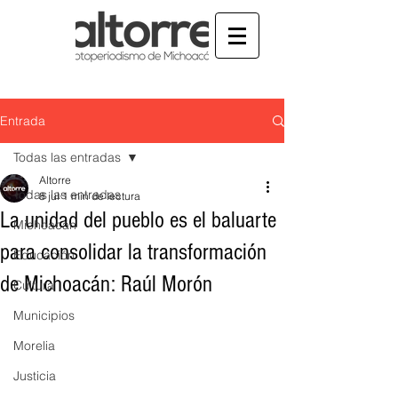
Entrada
Todas las entradas
Altorre
Todas las entradas
8 jul
1 min de lectura
La unidad del pueblo es el baluarte
Michoacán
para consolidar la transformación
Educación
de Michoacán: Raúl Morón
Cultura
Municipios
Morelia
Justicia