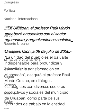
Congreso
Política
Nacional Internacional
Columnistas
_ En Uruapan, el profesor Raúl Morón 
encabezó encuentros con el sector 
Salud
aguacatero y organizaciones sociales_
Reporte Urbano
Uruapan, Mich.,a 08 de julio de 2026.-  
Elecciones
“La unidad del pueblo es el baluarte 
Así se ve lo que se dice...
indispensable para profundizar y 
Gobernador
consolidar la transformación en 
Michoacán”, aseguró el profesor Raúl 
Segob
Morón Orozco, en diálogos 
Sedeco
estratégicos con diversos sectores 
productivos y sociales del municipio 
Turismo
de Uruapan, como parte de sus 
Sader
recorridos de trabajo en la entidad.