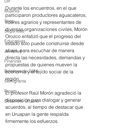
DIF
Durante los encuentros, en el que 
Mujeres
participaron productores aguacateros, 
Scop
líderes agrarios y representantes de 
diversas organizaciones civiles, Morón 
Seguridad
Orozco enfatizó que el progreso del 
Educativas
estado solo puede construirse desde 
abajo, para escuchar de manera 
Juventud
directa las necesidades, demandas y 
Finanzas
propuestas de quienes mueven la 
Boletines de SSM
economía y el tejido social de la 
región.
Semigrante
Proam
El profesor Raúl Morón agradeció la 
disposición para dialogar y generar 
Desarrollo Urbano
acuerdos, al tiempo de destacar que 
en Uruapan la gente respalda 
firmemente los esfuerzos.