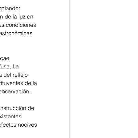
splandor 
n de la luz en 
las condiciones 
 astronómicas 
 cae 
fusa, La 
 del reflejo 
tituyentes de la 
 observación.
onstrucción de 
xistentes 
efectos nocivos 