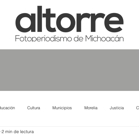
ducación
Cultura
Municipios
Morelia
Justicia
C
5
2 min de lectura
tas
Salud
Reporte Urbano
Elecciones
Así se ve lo qu