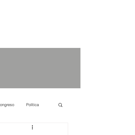
ongreso
Política
e se dice...