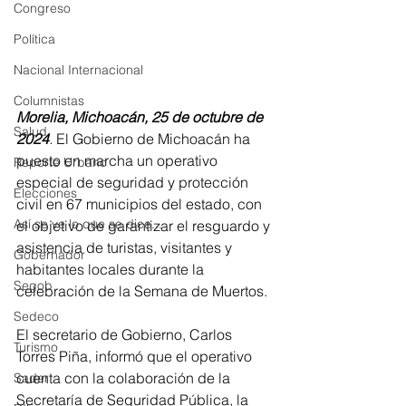
Congreso
Política
Nacional Internacional
Columnistas
Morelia, Michoacán, 25 de octubre de 
Salud
2024
.
 El Gobierno de Michoacán ha 
puesto en marcha un operativo 
Reporte Urbano
especial de seguridad y protección 
Elecciones
civil en 67 municipios del estado, con 
Así se ve lo que se dice...
el objetivo de garantizar el resguardo y 
asistencia de turistas, visitantes y 
Gobernador
habitantes locales durante la 
Segob
celebración de la Semana de Muertos.
Sedeco
El secretario de Gobierno, Carlos 
Turismo
Torres Piña, informó que el operativo 
cuenta con la colaboración de la 
Sader
Secretaría de Seguridad Pública, la 