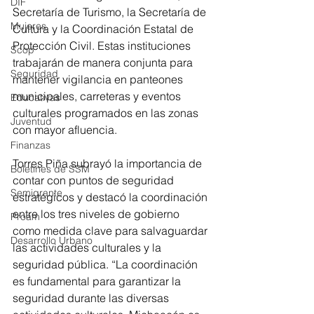
DIF
Secretaría de Turismo, la Secretaría de 
Mujeres
Cultura y la Coordinación Estatal de 
Protección Civil. Estas instituciones 
Scop
trabajarán de manera conjunta para 
Seguridad
mantener vigilancia en panteones 
municipales, carreteras y eventos 
Educativas
culturales programados en las zonas 
Juventud
con mayor afluencia.
Finanzas
Torres Piña subrayó la importancia de 
Boletines de SSM
contar con puntos de seguridad 
Semigrante
estratégicos y destacó la coordinación 
entre los tres niveles de gobierno 
Proam
como medida clave para salvaguardar 
Desarrollo Urbano
las actividades culturales y la 
seguridad pública. “La coordinación 
es fundamental para garantizar la 
seguridad durante las diversas 