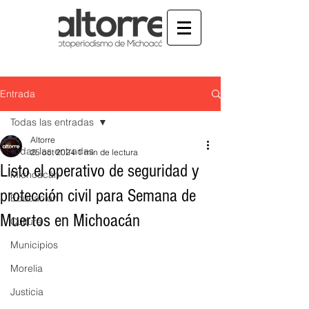
Entrada
Todas las entradas
Altorre
Todas las entradas
25 oct 2024
1 min de lectura
Listo el operativo de seguridad y
Michoacán
protección civil para Semana de
Educación
Muertos en Michoacán
Cultura
Municipios
Morelia
Justicia