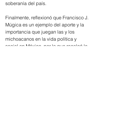
soberanía del país.
Finalmente, reflexionó que Francisco J. 
Múgica es un ejemplo del aporte y la 
importancia que juegan las y los 
michoacanos en la vida política y 
social en México, por lo que recalcó la 
valía de avanzar en unidad y con 
organización de cara a los retos que 
enfrenta la entidad.
Política
Comentarios