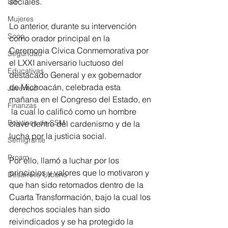
sociales.
DIF
Mujeres
Lo anterior, durante su intervención 
Scop
como orador principal en la 
Ceremonia Cívica Conmemorativa por 
Seguridad
el LXXI aniversario luctuoso del 
Educativas
destacado General y ex gobernador 
de Michoacán, celebrada esta 
Juventud
mañana en el Congreso del Estado, en 
Finanzas
 la cual lo calificó como un hombre 
Boletines de SSM
clave dentro del cardenismo y de la 
lucha por la justicia social.
Semigrante
Proam
Por ello, llamó a luchar por los 
principios y valores que lo motivaron y 
Desarrollo Urbano
que han sido retomados dentro de la 
Cuarta Transformación, bajo la cual los 
derechos sociales han sido 
reivindicados y se ha protegido la 