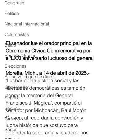
Congreso
Política
Nacional Internacional
Columnistas
El senador fue el orador principal en la 
Salud
Ceremonia Cívica Conmemorativa por 
Reporte Urbano
el LXXI aniversario luctuoso del general
Elecciones
Morelia, Mich., a 14 de abril de 2025.- 
Así se ve lo que se dice...
"Luchar por la justicia social y las 
Gobernador
libertades democráticas es también 
honrar la memoria del General 
Segob
Francisco J. Múgica", compartió el 
Sedeco
senador por Michoacán, Raúl Morón 
Orozco, al recordar la convicción y 
Turismo
lucha histórica que sostuvo para 
Sader
defender la soberanía y los derechos 