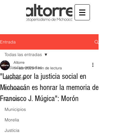
Entrada
Todas las entradas
Altorre
Todas las entradas
14 abr 2025
1 min de lectura
"Luchar por la justicia social en
Michoacán
Michoacán es honrar la memoria de
Educación
Francisco J. Múgica": Morón
Cultura
Municipios
Morelia
Justicia