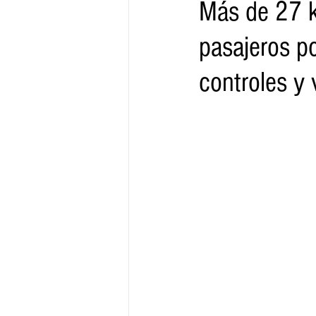
Más de 27 k
pasajeros po
Gobernador
Segob
Sedec
controles y 
Juventud
Finanzas
Boleti