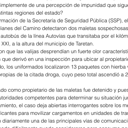
simplemente de una percepción de impunidad que sigu
tintas regiones del estado?
rmación de la Secretaría de Seguridad Pública (SSP), e
anes del Camino detectaron dos maletas sospechosas 
autobús de la línea Autovías que transitaba por el kiló
 XXI, a la altura del municipio de Taretan.
n que las valijas desprendían un fuerte olor característ
 que derivó en una inspección para ubicar al propietari
ido, los uniformados localizaron 13 paquetes con hierba
propias de la citada droga, cuyo peso total ascendió a 2
cado como propietario de las maletas fue detenido y pues
utoridades competentes para determinar su situación jur
miento, el caso deja abiertas interrogantes sobre los 
raficantes para movilizar cargamentos en unidades de tra
 diariamente una de las principales vías de comunicaci