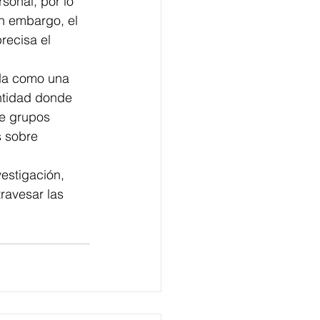
onal, por lo 
in embargo, el 
recisa el 
da como una 
entidad donde 
e grupos 
 sobre 
estigación, 
ravesar las 