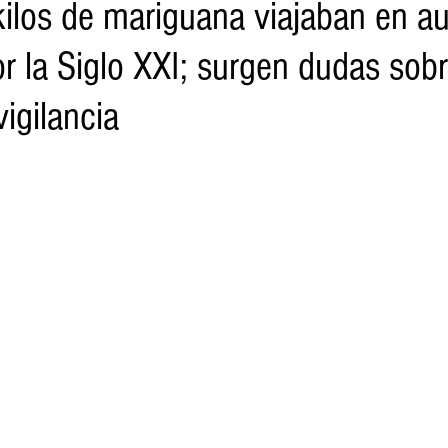
ilos de mariguana viajaban en a
r la Siglo XXI; surgen dudas sob
o
Turismo
Sader
DIF
Mujeres
Scop
Segu
vigilancia
nes de SSM
Semigrante
Proam
Desarrollo Urbano