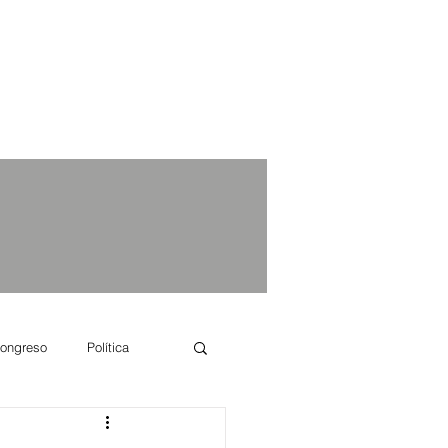
ongreso
Política
e se dice...