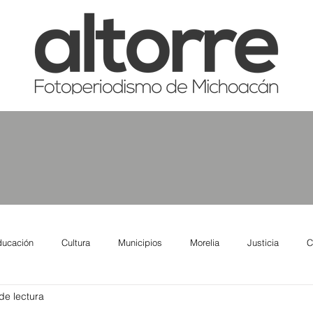
ducación
Cultura
Municipios
Morelia
Justicia
C
de lectura
tas
Salud
Reporte Urbano
Elecciones
Así se ve lo qu