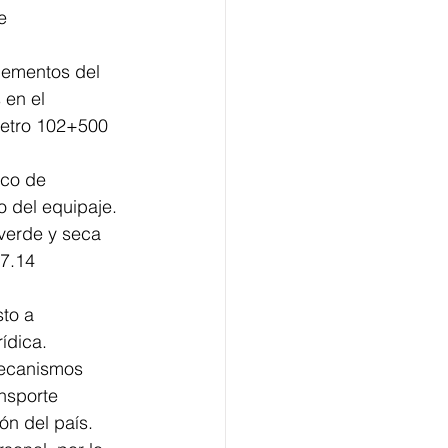
e 
lementos del 
en el 
metro 102+500 
ico de 
o del equipaje.
 verde y seca 
7.14 
to a 
ídica.
mecanismos 
nsporte 
ón del país.