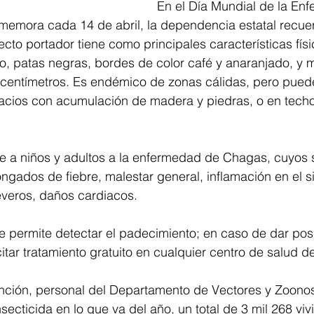
En el Día Mundial de la En
emora cada 14 de abril, la dependencia estatal recuer
ecto portador tiene como principales características fís
to, patas negras, bordes de color café y anaranjado, y
5 centímetros. Es endémico de zonas cálidas, pero pued
acios con acumulación de madera y piedras, o en tech
 a niños y adultos a la enfermedad de Chagas, cuyos 
gados de fiebre, malestar general, inflamación en el sit
everos, daños cardiacos. 
 permite detectar el padecimiento; en caso de dar posit
itar tratamiento gratuito en cualquier centro de salud de
nción, personal del Departamento de Vectores y Zoonos
secticida en lo que va del año, un total de 3 mil 268 viv