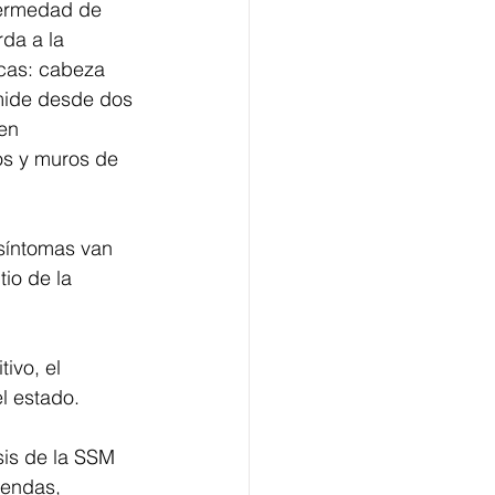
fermedad de 
da a la 
icas: cabeza 
 mide desde dos 
en 
os y muros de 
síntomas van 
io de la 
ivo, el 
l estado. 
is de la SSM 
iendas, 