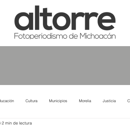
ducación
Cultura
Municipios
Morelia
Justicia
C
3
2 min de lectura
tas
Salud
Reporte Urbano
Elecciones
Así se ve lo qu