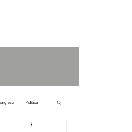
ongreso
Política
e se dice...