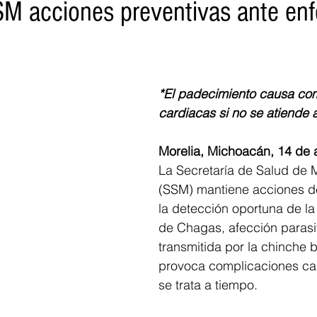
M acciones preventivas ante en
o
Turismo
Sader
DIF
Mujeres
Scop
Segu
*El padecimiento causa co
nes de SSM
Semigrante
Proam
Desarrollo Urbano
cardiacas si no se atiende a
Morelia, Michoacán, 14 de a
La Secretaría de Salud de 
(SSM) mantiene acciones d
la detección oportuna de l
de Chagas, afección parasit
transmitida por la chinche
provoca complicaciones car
se trata a tiempo. 