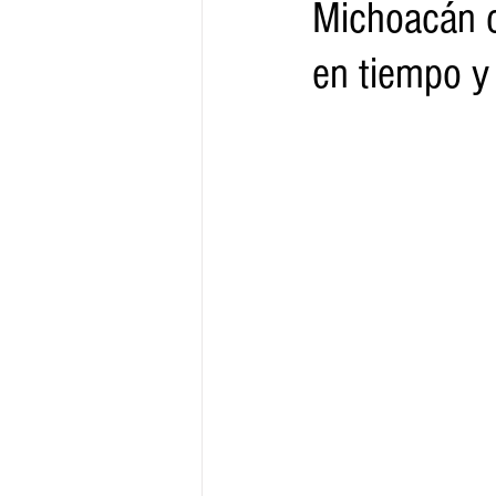
Michoacán c
en tiempo y
Gobernador
Segob
Sedec
Juventud
Finanzas
Boleti