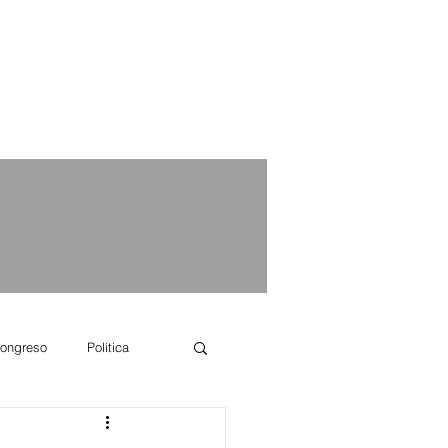
ongreso
Política
e se dice...