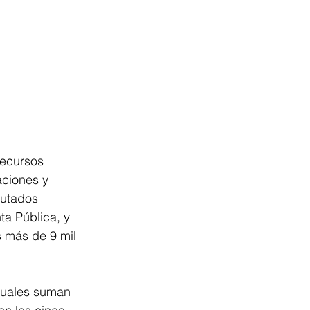
recursos 
aciones y 
putados 
a Pública, y 
 más de 9 mil 
 cuales suman 