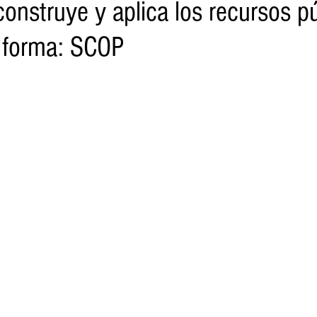
onstruye y aplica los recursos p
 forma: SCOP
o
Turismo
Sader
DIF
Mujeres
Scop
Segu
nes de SSM
Semigrante
Proam
Desarrollo Urbano