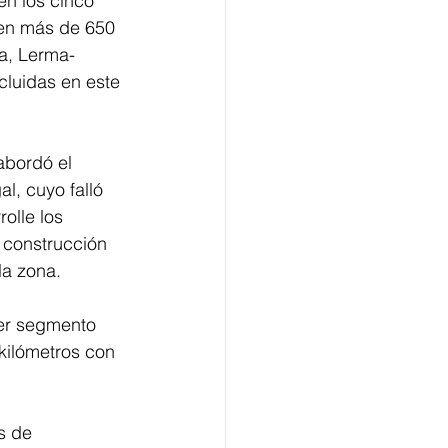
en los cinco 
nen más de 650 
ha, Lerma-
cluidas en este 
abordó el 
l, cuyo falló 
olle los 
a construcción 
la zona. 
mer segmento 
kilómetros con 
s de 