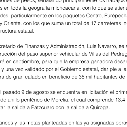
lones de pesos, señalando principalmente los trabajos 
os en toda la geografía michoacana, con lo que se atie
dades, particularmente en los paquetes Centro, Purépec
 Oriente, con los que suma un total de 17 carreteras in
ructura estatal.
etario de Finanzas y Administración, Luis Navarro, se 
rucción del paso superior vehicular de Villas del Pedrega
dará en septiembre, para que la empresa ganadora desarr
 y una vez validado por el Gobierno estatal, dar pie a l
ura de gran calado en beneficio de 35 mil habitantes de 
l pasado 9 de agosto se encuentra en licitación el pri
do anillo periférico de Morelia, el cual comprende 13.4 
tar la salida a Pátzcuaro con la salida a Quiroga.
cances y las metas planteadas en las ya asignadas obra