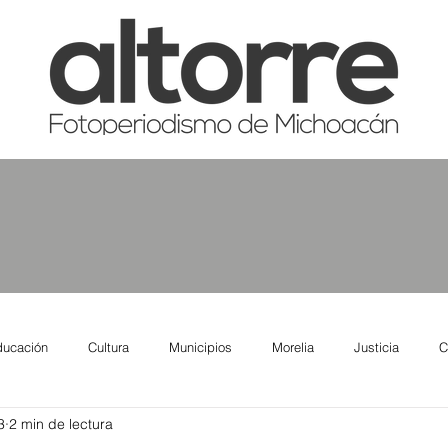
ducación
Cultura
Municipios
Morelia
Justicia
C
3
2 min de lectura
tas
Salud
Reporte Urbano
Elecciones
Así se ve lo qu