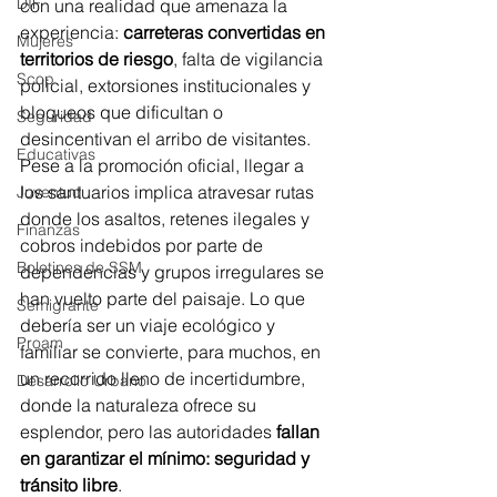
DIF
con una realidad que amenaza la 
experiencia: 
carreteras convertidas en 
Mujeres
territorios de riesgo
, falta de vigilancia 
Scop
policial, extorsiones institucionales y 
bloqueos que dificultan o 
Seguridad
desincentivan el arribo de visitantes.
Educativas
Pese a la promoción oficial, llegar a 
los santuarios implica atravesar rutas 
Juventud
donde los asaltos, retenes ilegales y 
Finanzas
cobros indebidos por parte de 
Boletines de SSM
dependencias y grupos irregulares se 
han vuelto parte del paisaje. Lo que 
Semigrante
debería ser un viaje ecológico y 
Proam
familiar se convierte, para muchos, en 
un recorrido lleno de incertidumbre, 
Desarrollo Urbano
donde la naturaleza ofrece su 
esplendor, pero las autoridades 
fallan 
en garantizar el mínimo: seguridad y 
tránsito libre
.