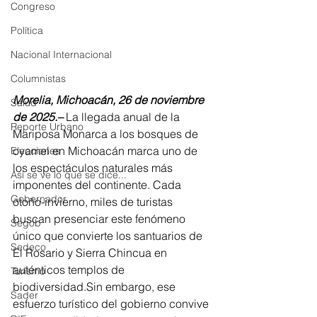
Congreso
Política
Nacional Internacional
Columnistas
Morelia, Michoacán, 26 de noviembre 
Salud
de 2025.–
 La llegada anual de la 
Reporte Urbano
Mariposa Monarca a los bosques de 
oyamel en Michoacán marca uno de 
Elecciones
los espectáculos naturales más 
Así se ve lo que se dice...
imponentes del continente. Cada 
Gobernador
otoño-invierno, miles de turistas 
buscan presenciar este fenómeno 
Segob
único que convierte los santuarios de 
Sedeco
El Rosario y Sierra Chincua en 
auténticos templos de 
Turismo
biodiversidad.Sin embargo, ese 
Sader
esfuerzo turístico del gobierno convive 