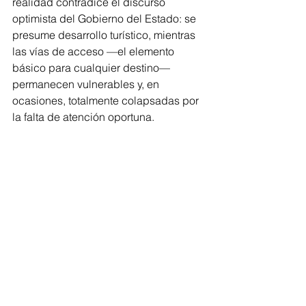
realidad contradice el discurso 
optimista del Gobierno del Estado: se 
presume desarrollo turístico, mientras 
las vías de acceso —el elemento 
básico para cualquier destino— 
permanecen vulnerables y, en 
ocasiones, totalmente colapsadas por 
la falta de atención oportuna.
Los santuarios de la Mariposa 
Monarca siguen siendo un tesoro 
natural incomparable. Lo que falta es 
que el gobierno brinde condiciones 
mínimas para que turistas y 
michoacanos puedan llegar sin 
exponerse a la delincuencia ni a la 
incertidumbre.Hasta entonces, la 
experiencia ecológica seguirá siendo 
tan maravillosa como riesgosa.