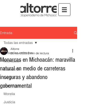
Entrada
Todas las entradas
Altorre
Todas las entradas
26 nov 2025
2 min de lectura
Monarcas en Michoacán: maravilla
Michoacán
natural en medio de carreteras
Educación
inseguras y abandono
Cultura
gubernamental
Municipios
Morelia
Justicia