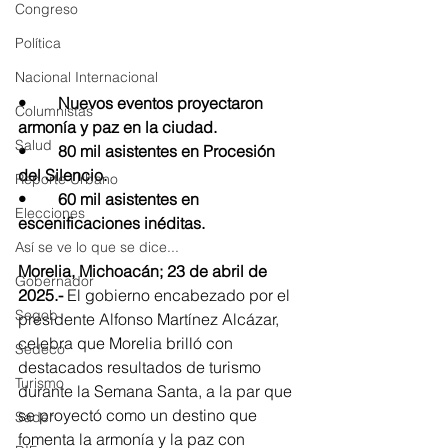
Congreso
Política
Nacional Internacional
•	Nuevos eventos proyectaron 
Columnistas
armonía y paz en la ciudad. 
Salud
•	80 mil asistentes en Procesión 
del Silencio. 
Reporte Urbano
•	60 mil asistentes en 
Elecciones
escenificaciones inéditas. 
Así se ve lo que se dice...
Morelia, Michoacán; 23 de abril de 
Gobernador
2025.-
 El gobierno encabezado por el 
Segob
presidente Alfonso Martínez Alcázar, 
celebra que Morelia brilló con 
Sedeco
destacados resultados de turismo 
Turismo
durante la Semana Santa, a la par que 
se proyectó como un destino que 
Sader
fomenta la armonía y la paz con 