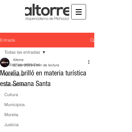
Entrada
Todas las entradas
Altorre
Todas las entradas
22 abr 2025
3 min de lectura
Morelia brilló en materia turística
Michoacán
esta Semana Santa
Educación
Cultura
Municipios
Morelia
Justicia