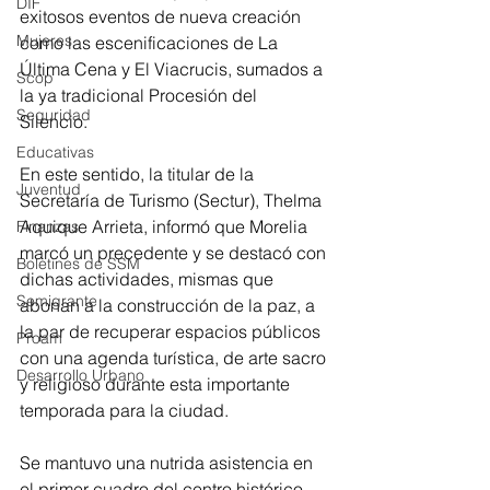
DIF
exitosos eventos de nueva creación 
Mujeres
como las escenificaciones de La 
Última Cena y El Viacrucis, sumados a 
Scop
la ya tradicional Procesión del 
Seguridad
Silencio. 
Educativas
En este sentido, la titular de la 
Juventud
Secretaría de Turismo (Sectur), Thelma 
Aquique Arrieta, informó que Morelia 
Finanzas
marcó un precedente y se destacó con 
Boletines de SSM
dichas actividades, mismas que 
Semigrante
abonan a la construcción de la paz, a 
la par de recuperar espacios públicos 
Proam
con una agenda turística, de arte sacro 
Desarrollo Urbano
y religioso durante esta importante 
temporada para la ciudad. 
Se mantuvo una nutrida asistencia en 
el primer cuadro del centro histórico 