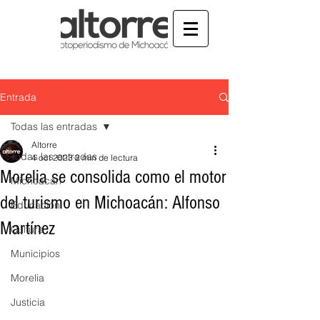
Entrada
Todas las entradas
Altorre
Todas las entradas
4 oct 2023
2 min de lectura
Morelia se consolida como el motor
Michoacán
del turismo en Michoacán: Alfonso
Educación
Martínez
Cultura
Municipios
Morelia
Justicia