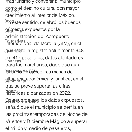
más turismo y convertir al municipio 
DIF
como el destino cultural con mayor 
Mujeres
crecimiento al interior de México. 
Scop
En este sentido, celebró los buenos 
números expuestos por la 
Seguridad
administración del Aeropuerto 
Educativas
Internacional de Morelia (AIM), en el 
que Morelia registra actualmente 948 
Juventud
mil 417 pasajeros, datos alentadores 
Finanzas
para los morelianos, dado que aún 
Boletines de SSM
faltan los mejores tres meses de 
afluencia económica y turística, en el 
Semigrante
que se prevé superar las cifras 
Proam
históricas alcanzadas en 2022. 
De acuerdo con los datos expuestos, 
Desarrollo Urbano
señaló que el municipio se perfila en 
las próximas temporadas de Noche de 
Muertos y Diciembre Mágico a superar 
el millón y medio de pasajeros, 