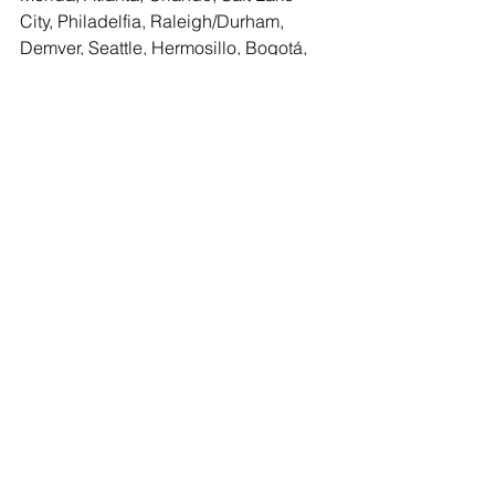
City, Philadelfia, Raleigh/Durham, 
Demver, Seattle, Hermosillo, Bogotá, 
Eppley Airfield, Villahermosa y Miami.
De esta manera es como el Gobierno 
de Municipal trabaja incansablemente 
para situar a Morelia como el destino 
cultural a conocer al interior de la 
República Mexicana por su amplia 
variedad de actividades turísticas, su 
gastronomía y la belleza de sus más 
de mil edificios históricos.
Morelia
Comentarios