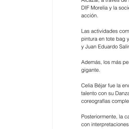
DIF Morelia y la so
acción. 
Las actividades comen
pintura en tote bag 
y Juan Eduardo Sali
Además, los más peq
gigante. 
Celia Béjar fue la e
talento con su Danza
coreografías complej
Posteriormente, la c
con interpretaciones