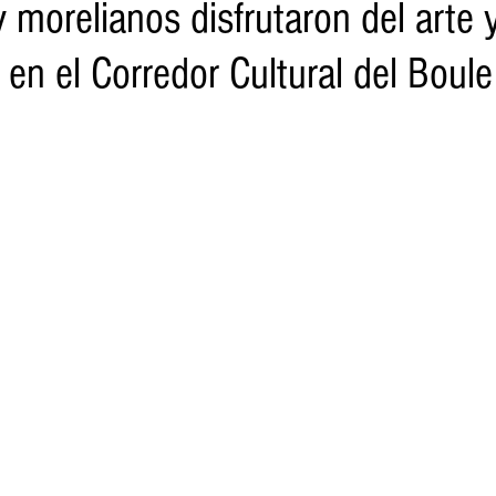
 morelianos disfrutaron del arte 
l en el Corredor Cultural del Boule
o
Turismo
Sader
DIF
Mujeres
Scop
Segu
nes de SSM
Semigrante
Proam
Desarrollo Urbano