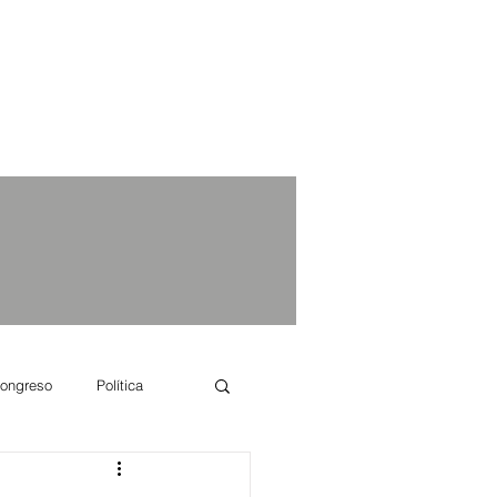
ongreso
Política
e se dice...