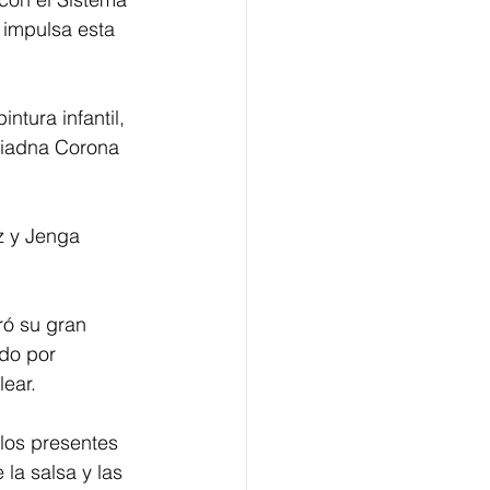
 impulsa esta 
ntura infantil, 
riadna Corona 
z y Jenga 
ró su gran 
do por 
ear. 
los presentes 
la salsa y las 