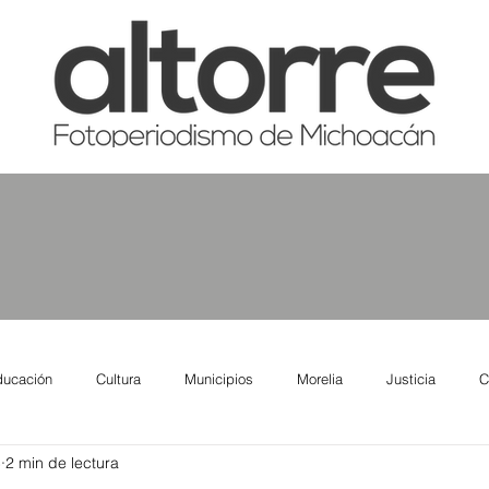
ducación
Cultura
Municipios
Morelia
Justicia
C
5
2 min de lectura
tas
Salud
Reporte Urbano
Elecciones
Así se ve lo qu