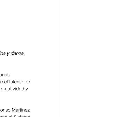
ica y danza. 
ianas 
e el talento de 
 creatividad y 
fonso Martínez 
 con el Sistema 