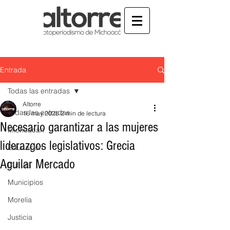
Entrada
Todas las entradas
Altorre
Todas las entradas
16 may 2025
2 min de lectura
Necesario garantizar a las mujeres
Michoacán
liderazgos legislativos: Grecia
Educación
Aguilar Mercado
Cultura
Municipios
Morelia
Justicia