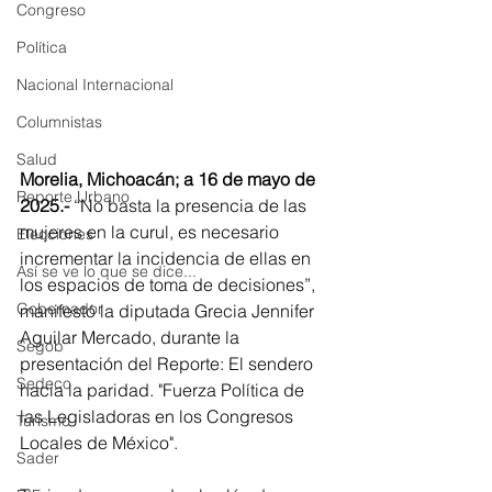
Congreso
Política
Nacional Internacional
Columnistas
Salud
Morelia, Michoacán; a 16 de mayo de 
Reporte Urbano
2025.-
 “No basta la presencia de las 
mujeres en la curul, es necesario 
Elecciones
incrementar la incidencia de ellas en 
Así se ve lo que se dice...
los espacios de toma de decisiones”, 
Gobernador
manifestó la diputada Grecia Jennifer 
Aguilar Mercado, durante la 
Segob
presentación del Reporte: El sendero 
Sedeco
hacia la paridad. "Fuerza Política de 
las Legisladoras en los Congresos 
Turismo
Locales de México".
Sader