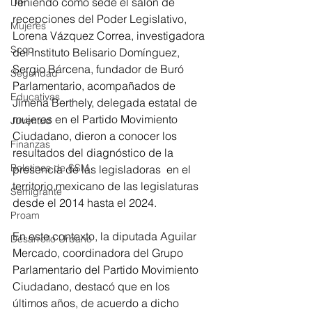
Teniendo como sede el salón de 
DIF
recepciones del Poder Legislativo, 
Mujeres
Lorena Vázquez Correa, investigadora 
Scop
del Instituto Belisario Domínguez, 
Sergio Bárcena, fundador de Buró 
Seguridad
Parlamentario, acompañados de 
Educativas
Jimena Berthely, delegada estatal de 
mujeres en el Partido Movimiento 
Juventud
Ciudadano, dieron a conocer los 
Finanzas
resultados del diagnóstico de la 
Boletines de SSM
presencia de las legisladoras  en el 
territorio mexicano de las legislaturas 
Semigrante
desde el 2014 hasta el 2024.
Proam
En este contexto, la diputada Aguilar 
Desarrollo Urbano
Mercado, coordinadora del Grupo 
Parlamentario del Partido Movimiento 
Ciudadano, destacó que en los 
últimos años, de acuerdo a dicho 