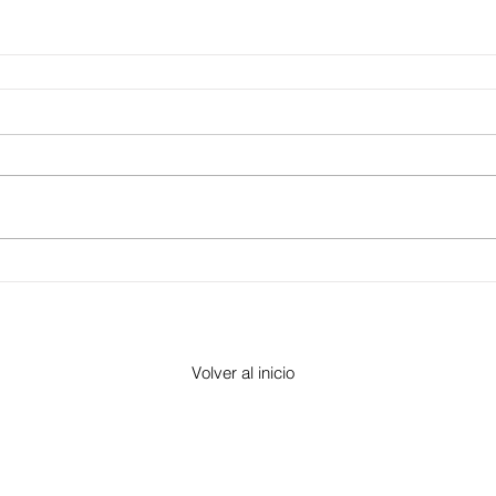
Volver al inicio
​Morelia, Michoacán -
contacto@altorre.com
© 2017 por "Altorre"