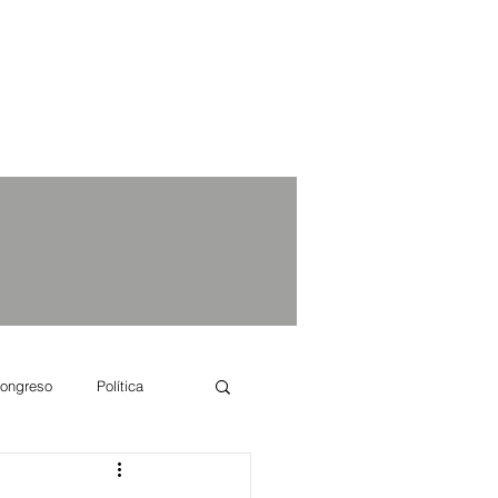
ongreso
Política
e se dice...