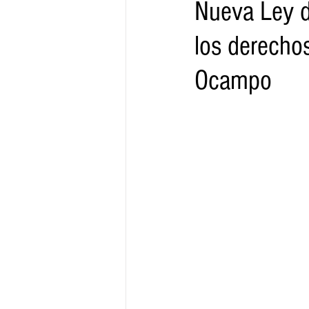
Nueva Ley de
los derecho
Gobernador
Segob
Sedec
Ocampo
Juventud
Finanzas
Boleti