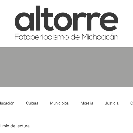
ducación
Cultura
Municipios
Morelia
Justicia
C
1 min de lectura
tas
Salud
Reporte Urbano
Elecciones
Así se ve lo qu