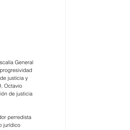
scalía General 
progresividad 
e justicia y 
D, Octavio 
ón de justicia 
dor perredista 
 jurídico 