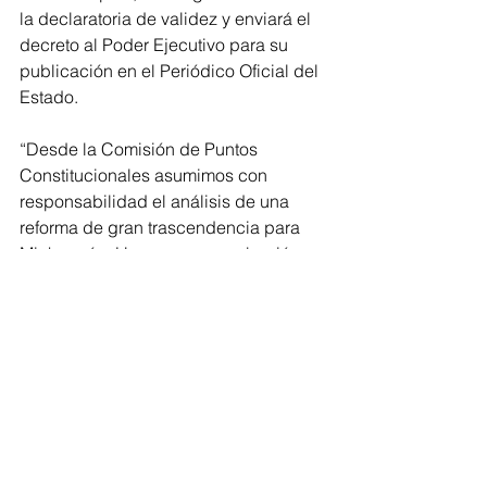
la declaratoria de validez y enviará el 
decreto al Poder Ejecutivo para su 
publicación en el Periódico Oficial del 
Estado.
“Desde la Comisión de Puntos 
Constitucionales asumimos con 
responsabilidad el análisis de una 
reforma de gran trascendencia para 
Michoacán. Hoy, con su aprobación en 
el Pleno, damos un paso importante 
para fortalecer la democracia, 
garantizar reglas más equitativas en la 
competencia electoral y consolidar 
instituciones más transparentes y 
cercanas a la ciudadanía”, expresó el 
diputado Octavio Ocampo.