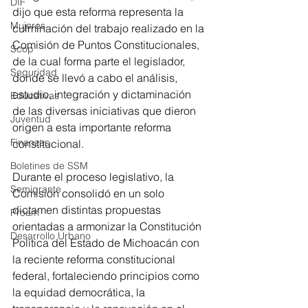
DIF
dijo que esta reforma representa la 
Mujeres
culminación del trabajo realizado en la 
Comisión de Puntos Constitucionales, 
Scop
de la cual forma parte el legislador, 
Seguridad
donde se llevó a cabo el análisis, 
estudio, integración y dictaminación 
Educativas
de las diversas iniciativas que dieron 
Juventud
origen a esta importante reforma 
Finanzas
constitucional.
Boletines de SSM
Durante el proceso legislativo, la 
Semigrante
Comisión consolidó en un solo 
dictamen distintas propuestas 
Proam
orientadas a armonizar la Constitución 
Desarrollo Urbano
Política del Estado de Michoacán con 
la reciente reforma constitucional 
federal, fortaleciendo principios como 
la equidad democrática, la 