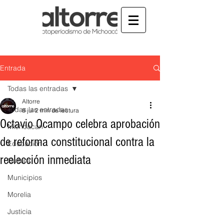
Entrada
Todas las entradas
Altorre
Todas las entradas
8 jul
2 min de lectura
Octavio Ocampo celebra aprobación
Michoacán
de reforma constitucional contra la
Educación
reelección inmediata
Cultura
Municipios
Morelia
Justicia