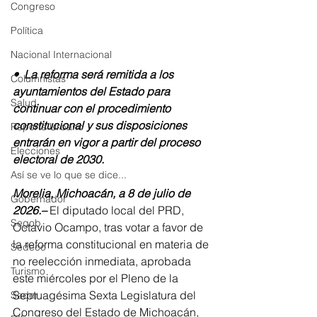
Congreso
Política
Nacional Internacional
•⁠  ⁠La reforma será remitida a los 
Columnistas
ayuntamientos del Estado para 
Salud
continuar con el procedimiento 
constitucional y sus disposiciones 
Reporte Urbano
entrarán en vigor a partir del proceso 
Elecciones
electoral de 2030.
Así se ve lo que se dice...
Morelia, Michoacán, a 8 de julio de 
Gobernador
2026.–
 El diputado local del PRD, 
Segob
Octavio Ocampo, tras votar a favor de 
la reforma constitucional en materia de 
Sedeco
no reelección inmediata, aprobada 
Turismo
este miércoles por el Pleno de la 
Septuagésima Sexta Legislatura del 
Sader
Congreso del Estado de Michoacán, 