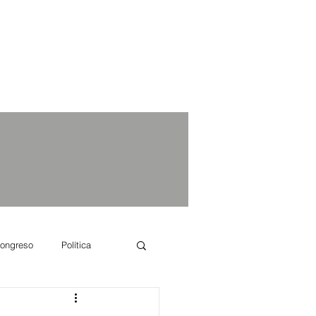
ongreso
Política
e se dice...