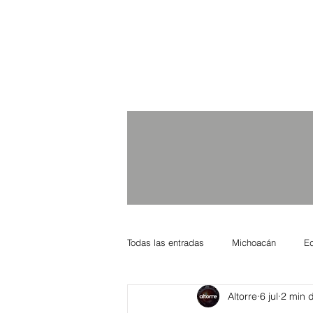
Todas las entradas
Michoacán
E
Altorre
6 jul
2 min d
Nacional Internacional
Columnis