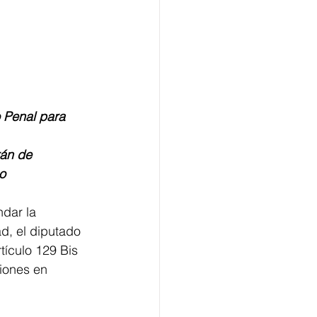
o Penal para 
rán de 
o
dar la 
d, el diputado 
ículo 129 Bis 
iones en 