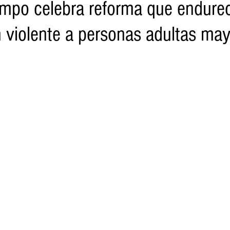
mpo celebra reforma que endure
n violente a personas adultas ma
o
Turismo
Sader
DIF
Mujeres
Scop
Segu
nes de SSM
Semigrante
Proam
Desarrollo Urbano