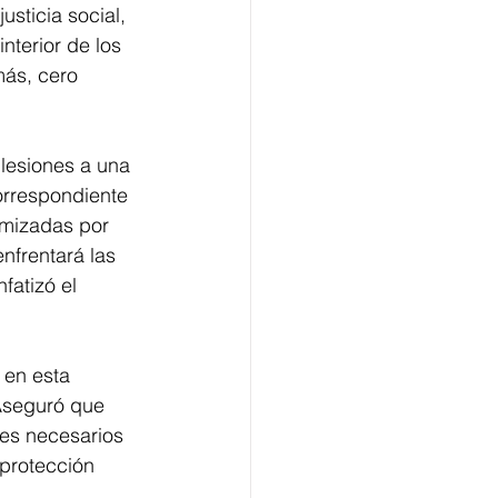
usticia social, 
nterior de los 
más, cero 
lesiones a una 
orrespondiente 
imizadas por 
enfrentará las 
fatizó el 
 en esta 
Aseguró que 
es necesarios 
protección 