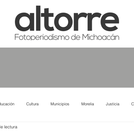
ducación
Cultura
Municipios
Morelia
Justicia
C
e lectura
tas
Salud
Reporte Urbano
Elecciones
Así se ve lo qu