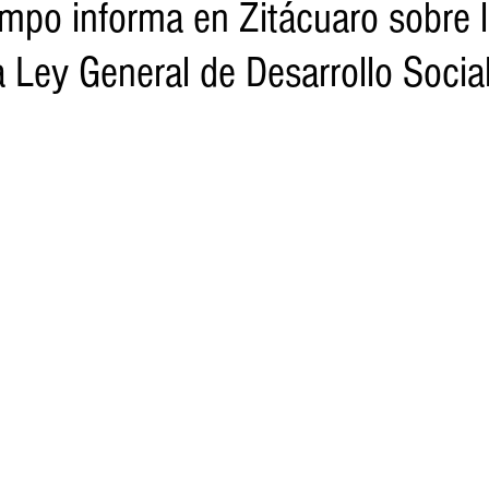
mpo informa en Zitácuaro sobre 
 Ley General de Desarrollo Socia
o
Turismo
Sader
DIF
Mujeres
Scop
Segu
nes de SSM
Semigrante
Proam
Desarrollo Urbano