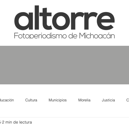
ducación
Cultura
Municipios
Morelia
Justicia
C
5
2 min de lectura
tas
Salud
Reporte Urbano
Elecciones
Así se ve lo qu