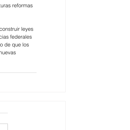
uturas reformas 
onstruir leyes 
cias federales 
o de que los 
 nuevas 