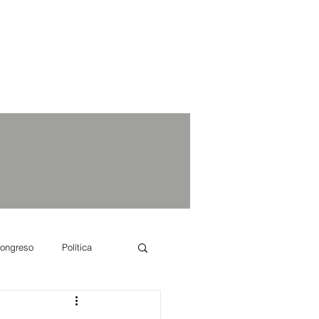
ongreso
Política
e se dice...