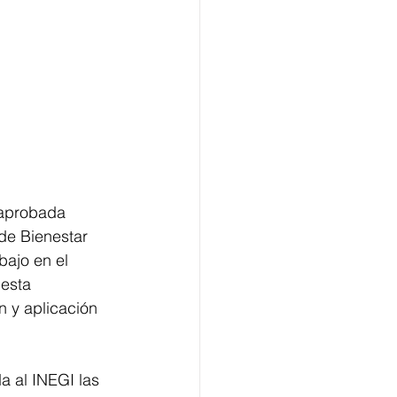
 aprobada 
de Bienestar 
bajo en el 
esta 
n y aplicación 
a al INEGI las 