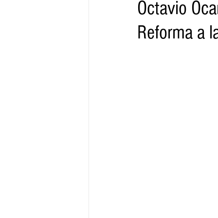
Octavio Oca
Reforma a la
Gobernador
Segob
Sedec
Juventud
Finanzas
Boleti