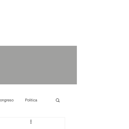
ongreso
Política
e se dice...