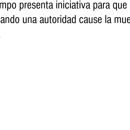
mpo presenta iniciativa para que
ando una autoridad cause la mue
o
Turismo
Sader
DIF
Mujeres
Scop
Segu
a
nes de SSM
Semigrante
Proam
Desarrollo Urbano