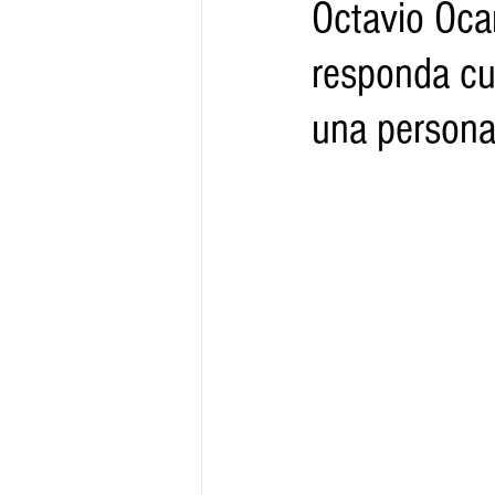
Octavio Oca
responda cu
Gobernador
Segob
Sedec
una person
Juventud
Finanzas
Boleti