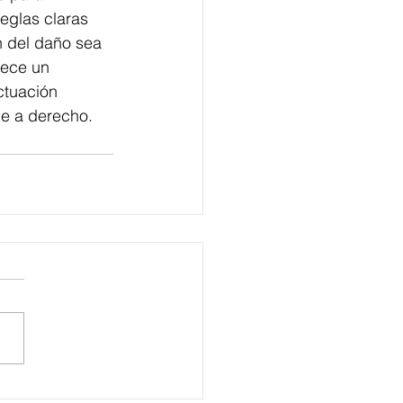
eglas claras 
n del daño sea 
lece un 
ctuación 
me a derecho.