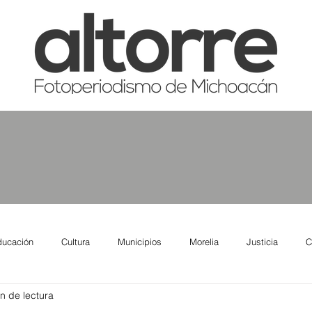
ducación
Cultura
Municipios
Morelia
Justicia
C
n de lectura
tas
Salud
Reporte Urbano
Elecciones
Así se ve lo qu