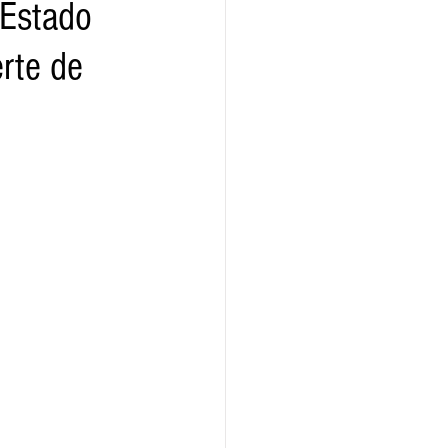
 Estado
rte de
ridad
Educativas