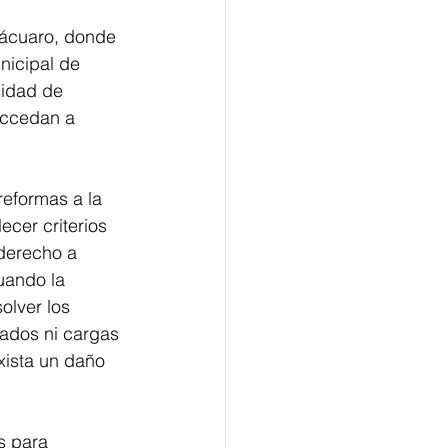
tácuaro, donde 
nicipal de 
sidad de 
accedan a 
reformas a la 
cer criterios 
 derecho a 
uando la 
olver los 
gados ni cargas 
xista un daño 
s para 