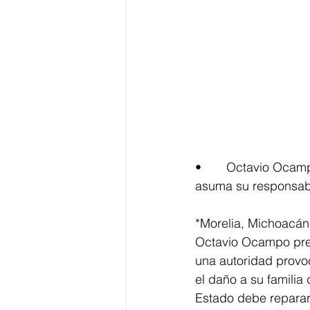
•	 Octavio Ocampo propone reglas claras, procesos más rápidos y que el Estado 
asuma su responsabil
*Morelia, Michoacán 
Octavio Ocampo prese
una autoridad provoc
el daño a su familia
Estado debe repararl