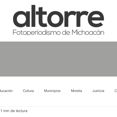
ducación
Cultura
Municipios
Morelia
Justicia
C
1 min de lectura
tas
Salud
Reporte Urbano
Elecciones
Así se ve lo qu