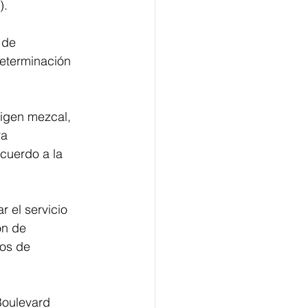
).
 de 
determinación 
igen mezcal, 
ra 
cuerdo a la 
 el servicio 
ón de 
os de 
Boulevard 