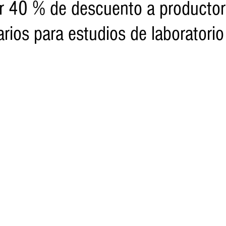
r 40 % de descuento a producto
rios para estudios de laboratorio
o
Turismo
Sader
DIF
Mujeres
Scop
Segu
nes de SSM
Semigrante
Proam
Desarrollo Urbano