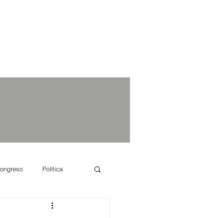
ongreso
Política
e se dice...