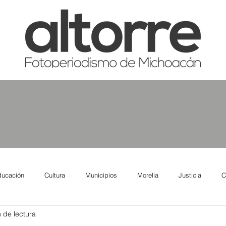
ducación
Cultura
Municipios
Morelia
Justicia
C
 de lectura
tas
Salud
Reporte Urbano
Elecciones
Así se ve lo qu