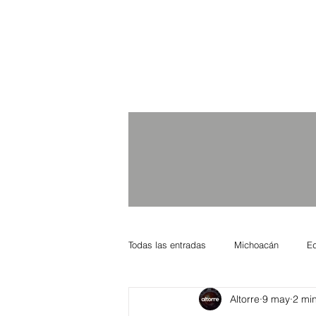
Todas las entradas
Michoacán
E
Altorre
9 may
2 min
Nacional Internacional
Columnis