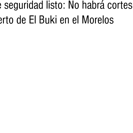
 seguridad listo: No habrá cortes
erto de El Buki en el Morelos
o
Turismo
Sader
DIF
Mujeres
Scop
Segu
nes de SSM
Semigrante
Proam
Desarrollo Urbano