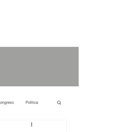
ongreso
Política
e se dice...