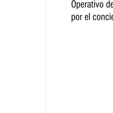
Operativo de
por el conci
Gobernador
Segob
Sedec
Juventud
Finanzas
Boleti