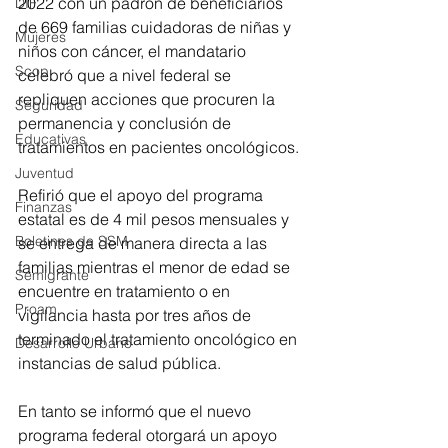
2022 con un padrón de beneficiarios 
DIF
de 669 familias cuidadoras de niñas y 
Mujeres
niños con cáncer, el mandatario 
Scop
celebró que a nivel federal se 
repliquen acciones que procuren la 
Seguridad
permanencia y conclusión de 
Educativas
tratamientos en pacientes oncológicos.
Juventud
Refirió que el apoyo del programa 
Finanzas
estatal es de 4 mil pesos mensuales y 
Boletines de SSM
se entrega de manera directa a las 
familias mientras el menor de edad se 
Semigrante
encuentre en tratamiento o en 
Proam
vigilancia hasta por tres años de 
terminado el tratamiento oncológico en 
Desarrollo Urbano
instancias de salud pública.
En tanto se informó que el nuevo 
programa federal otorgará un apoyo 