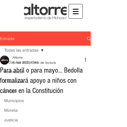
Entrada
Todas las entradas
Altorre
Todas las entradas
4 mar 2025
1 min de lectura
Para abril o para mayo... Bedolla
Michoacán
formalizará apoyo a niños con
Educación
cáncer en la Constitución
Cultura
Municipios
Morelia
Justicia