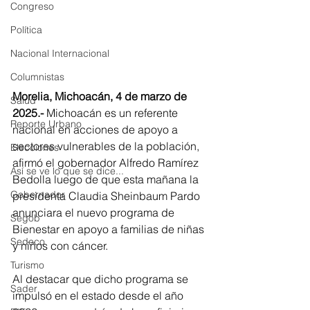
Congreso
Política
Nacional Internacional
Columnistas
Morelia, Michoacán, 4 de marzo de 
Salud
2025.-
 Michoacán es un referente 
Reporte Urbano
nacional en acciones de apoyo a 
sectores vulnerables de la población, 
Elecciones
afirmó el gobernador Alfredo Ramírez 
Así se ve lo que se dice...
Bedolla luego de que esta mañana la 
Gobernador
presidenta Claudia Sheinbaum Pardo 
anunciara el nuevo programa de 
Segob
Bienestar en apoyo a familias de niñas 
Sedeco
y niños con cáncer.
Turismo
Al destacar que dicho programa se 
Sader
impulsó en el estado desde el año 