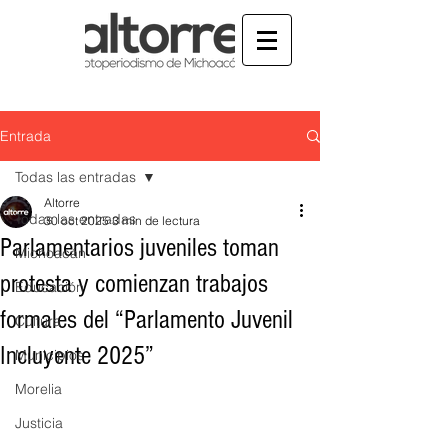
Entrada
Todas las entradas
Altorre
Todas las entradas
30 oct 2025
3 min de lectura
Parlamentarios juveniles toman
Michoacán
protesta y comienzan trabajos
Educación
formales del “Parlamento Juvenil
Cultura
Incluyente 2025”
Municipios
Morelia
Justicia