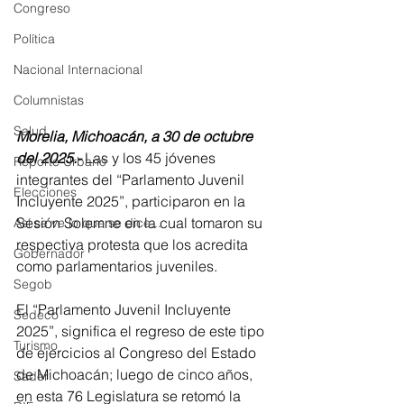
Congreso
Política
Nacional Internacional
Columnistas
Salud
Morelia, Michoacán, a 30 de octubre 
del 2025.-
 Las y los 45 jóvenes 
Reporte Urbano
integrantes del “Parlamento Juvenil 
Elecciones
Incluyente 2025”, participaron en la 
Sesión Solemne en la cual tomaron su 
Así se ve lo que se dice...
respectiva protesta que los acredita 
Gobernador
como parlamentarios juveniles. 
Segob
El “Parlamento Juvenil Incluyente 
Sedeco
2025”, significa el regreso de este tipo 
Turismo
de ejercicios al Congreso del Estado 
de Michoacán; luego de cinco años, 
Sader
en esta 76 Legislatura se retomó la 