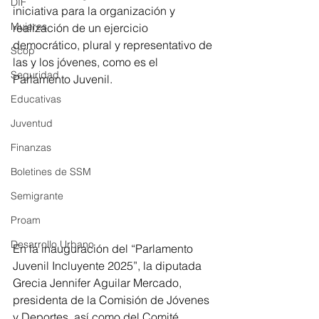
DIF
iniciativa para la organización y 
Mujeres
realización de un ejercicio 
democrático, plural y representativo de 
Scop
las y los jóvenes, como es el 
Seguridad
Parlamento Juvenil. 
Educativas
Juventud
Finanzas
Boletines de SSM
Semigrante
Proam
Desarrollo Urbano
En la inauguración del “Parlamento 
Juvenil Incluyente 2025”, la diputada 
Grecia Jennifer Aguilar Mercado, 
presidenta de la Comisión de Jóvenes 
y Deportes, así como del Comité 