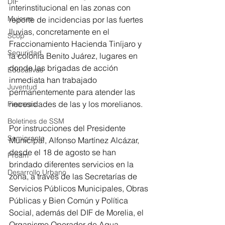
DIF
interinstitucional en las zonas con 
Mujeres
reporte de incidencias por las fuertes 
lluvias, concretamente en el 
Scop
Fraccionamiento Hacienda Tiníjaro y 
Seguridad
la colonia Benito Juárez, lugares en 
donde las brigadas de acción 
Educativas
inmediata han trabajado 
Juventud
permanentemente para atender las 
necesidades de las y los morelianos.
Finanzas
Boletines de SSM
Por instrucciones del Presidente 
Semigrante
Municipal, Alfonso Martínez Alcázar, 
desde el 18 de agosto se han 
Proam
brindado diferentes servicios en la 
Desarrollo Urbano
zona, a través de las Secretarías de 
Servicios Públicos Municipales, Obras 
Públicas y Bien Común y Política 
Social, además del DIF de Morelia, el 
Organismo Operador de Agua 