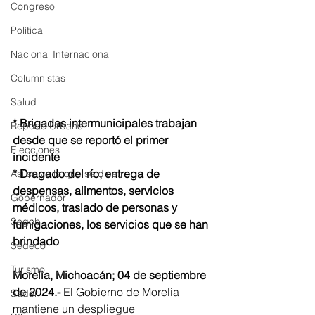
Congreso
Política
Nacional Internacional
Columnistas
Salud
* Brigadas intermunicipales trabajan 
Reporte Urbano
desde que se reportó el primer 
Elecciones
incidente
* Dragado del río, entrega de 
Así se ve lo que se dice...
despensas, alimentos, servicios 
Gobernador
médicos, traslado de personas y 
Segob
fumigaciones, los servicios que se han 
brindado
Sedeco
Turismo
Morelia, Michoacán; 04 de septiembre 
de 2024.- 
El Gobierno de Morelia 
Sader
mantiene un despliegue 