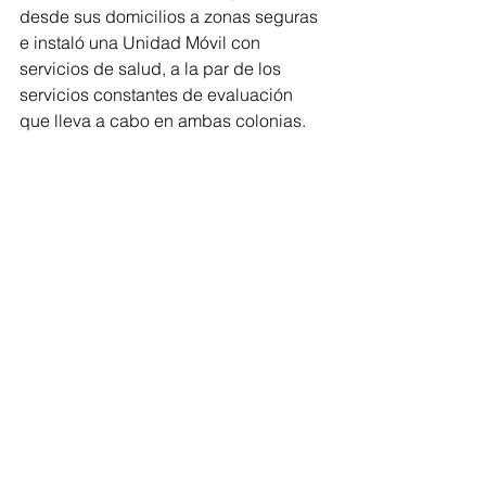
desde sus domicilios a zonas seguras 
e instaló una Unidad Móvil con 
servicios de salud, a la par de los 
servicios constantes de evaluación 
que lleva a cabo en ambas colonias.
Por otro frente, la Secretaría de Bien 
Común y Política Social ha 
desplegado módulos de atención 
médica de primer nivel con el objetivo 
de prevenir enfermedades; así como la 
termonebulización para erradicar la 
proliferación de mosquitos y la entrega 
de kits de limpieza y agua potable 
para los tinacos de ambas colonias y 
de uso comunitario. 
De esta forma, desde el 18 de agosto 
que comenzaron los reportes hasta 