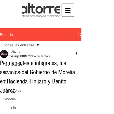
Entrada
Todas las entradas
Altorre
Todas las entradas
4 sept 2024
2 min de lectura
Permanentes e integrales, los
Michoacán
servicios del Gobierno de Morelia
Educación
en Hacienda Tiníjaro y Benito
Cultura
Juárez
Municipios
Morelia
Justicia