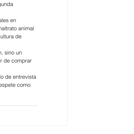
gunda 
ales en 
altrato animal 
ultura de 
, sino un 
ar de comprar 
o de entrevista 
respete como 