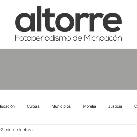
ducación
Cultura
Municipios
Morelia
Justicia
C
2 min de lectura
tas
Salud
Reporte Urbano
Elecciones
Así se ve lo qu