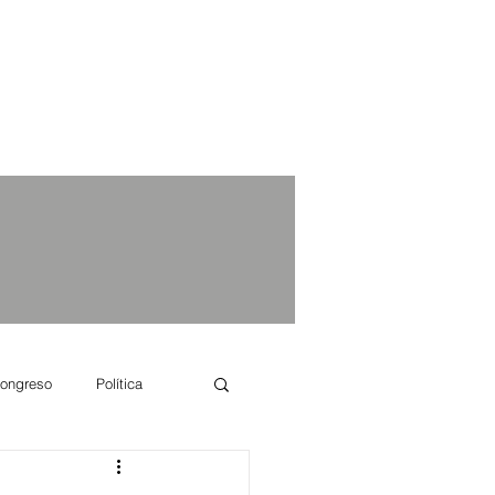
ongreso
Política
e se dice...