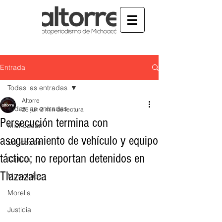
Entrada
Todas las entradas
Altorre
Todas las entradas
25 jun
2 min de lectura
Persecución termina con
Michoacán
aseguramiento de vehículo y equipo
Educación
táctico; no reportan detenidos en
Cultura
Tlazazalca
Municipios
Morelia
Justicia