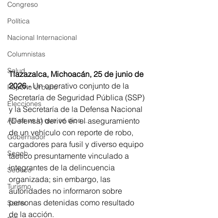
Congreso
Política
Nacional Internacional
Columnistas
Salud
Tlazazalca, Michoacán, 25 de junio de 
2026.-
 Un operativo conjunto de la 
Reporte Urbano
Secretaría de Seguridad Pública (SSP) 
Elecciones
y la Secretaría de la Defensa Nacional 
(Defensa) derivó en el aseguramiento 
Así se ve lo que se dice...
de un vehículo con reporte de robo, 
Gobernador
cargadores para fusil y diverso equipo 
Segob
táctico presuntamente vinculado a 
integrantes de la delincuencia 
Sedeco
organizada; sin embargo, las 
Turismo
autoridades no informaron sobre 
personas detenidas como resultado 
Sader
de la acción.