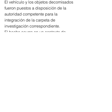
El vehículo y los objetos decomisados 
fueron puestos a disposición de la 
autoridad competente para la 
integración de la carpeta de 
investigación correspondiente.
El hecho ocurre en un contexto de 
persistentes problemas de seguridad 
en diversas regiones de Michoacán, 
donde los operativos suelen derivar en 
decomisos de armamento, vehículos o 
equipo táctico, aunque en numerosos 
casos los presuntos responsables 
logran evadir la acción de la justicia, 
como aparentemente ocurrió en este 
caso, de acuerdo con la información 
oficial difundida hasta el momento.
Justicia