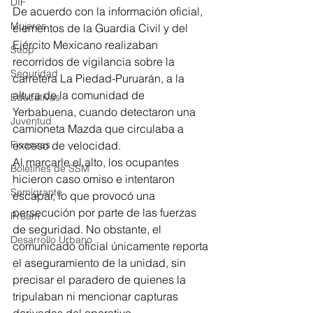
DIF
De acuerdo con la información oficial, 
Mujeres
elementos de la Guardia Civil y del 
Ejército Mexicano realizaban 
Scop
recorridos de vigilancia sobre la 
Seguridad
carretera La Piedad-Puruarán, a la 
altura de la comunidad de 
Educativas
Yerbabuena, cuando detectaron una 
Juventud
camioneta Mazda que circulaba a 
exceso de velocidad.
Finanzas
Al marcarle el alto, los ocupantes 
Boletines de SSM
hicieron caso omiso e intentaron 
Semigrante
escapar, lo que provocó una 
persecución por parte de las fuerzas 
Proam
de seguridad. No obstante, el 
Desarrollo Urbano
comunicado oficial únicamente reporta 
el aseguramiento de la unidad, sin 
precisar el paradero de quienes la 
tripulaban ni mencionar capturas 
derivadas del operativo.