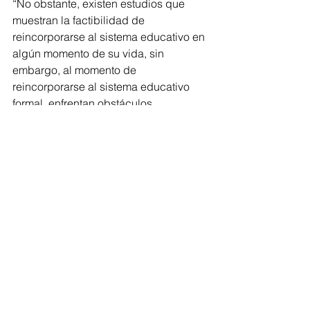
“No obstante, existen estudios que 
muestran la factibilidad de 
reincorporarse al sistema educativo en 
algún momento de su vida, sin 
embargo, al momento de 
reincorporarse al sistema educativo 
formal, enfrentan obstáculos 
administrativos y falta de criterios 
claros para el reconocimiento del 
grado educativo correspondiente, lo 
que vulnera el principio de 
continuidad educativa y no 
discriminación”, detalló.
Por ello, precisó, es una tarea del 
Estado, garantizar condiciones de 
igualdad e inclusión en todos los 
sectores de la sociedad, “sin 
embargo, esto a su vez representa 