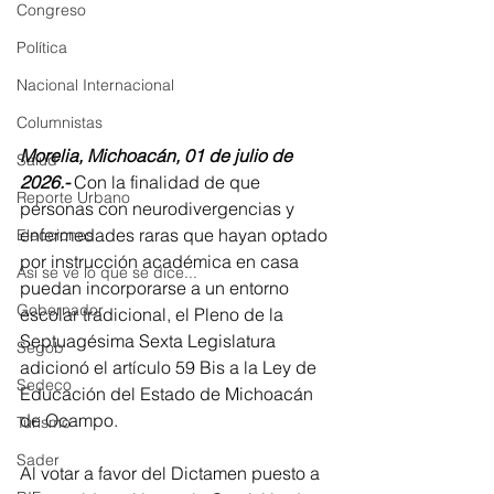
Congreso
Política
Nacional Internacional
Columnistas
Morelia, Michoacán, 01 de julio de 
Salud
2026.-
 Con la finalidad de que 
Reporte Urbano
personas con neurodivergencias y 
enfermedades raras que hayan optado 
Elecciones
por instrucción académica en casa 
Así se ve lo que se dice...
puedan incorporarse a un entorno 
Gobernador
escolar tradicional, el Pleno de la 
Septuagésima Sexta Legislatura 
Segob
adicionó el artículo 59 Bis a la Ley de 
Sedeco
Educación del Estado de Michoacán 
de Ocampo.
Turismo
Sader
Al votar a favor del Dictamen puesto a 