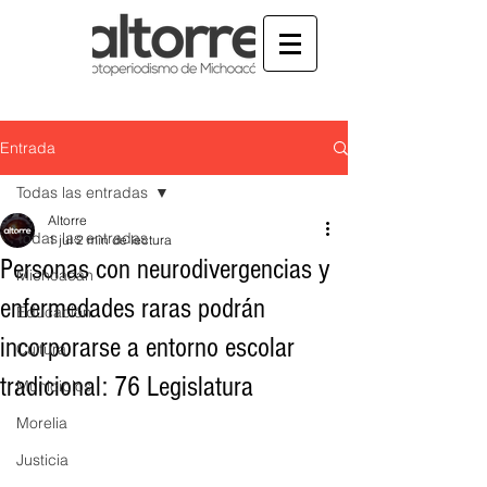
Entrada
Todas las entradas
Altorre
Todas las entradas
1 jul
2 min de lectura
Personas con neurodivergencias y
Michoacán
enfermedades raras podrán
Educación
incorporarse a entorno escolar
Cultura
tradicional: 76 Legislatura
Municipios
Morelia
Justicia