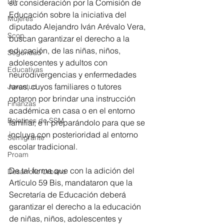
DIF
su consideración por la Comisión de 
Educación sobre la iniciativa del 
Mujeres
diputado Alejandro Iván Arévalo Vera, 
Scop
buscan garantizar el derecho a la 
educación, de las niñas, niños, 
Seguridad
adolescentes y adultos con 
Educativas
neurodivergencias y enfermedades 
raras, cuyos familiares o tutores 
Juventud
optaron por brindar una instrucción 
Finanzas
académica en casa o en el entorno 
Boletines de SSM
familiar, e ir preparándolo para que se 
incluya con posterioridad al entorno 
Semigrante
escolar tradicional.
Proam
De tal forma que con la adición del 
Desarrollo Urbano
Artículo 59 Bis, mandataron que la 
Secretaría de Educación deberá 
garantizar el derecho a la educación 
de niñas, niños, adolescentes y 