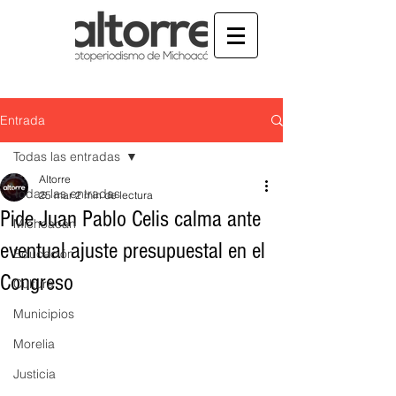
Entrada
Todas las entradas
Altorre
Todas las entradas
25 mar
2 min de lectura
Pide Juan Pablo Celis calma ante
Michoacán
eventual ajuste presupuestal en el
Educación
Congreso
Cultura
Municipios
Morelia
Justicia