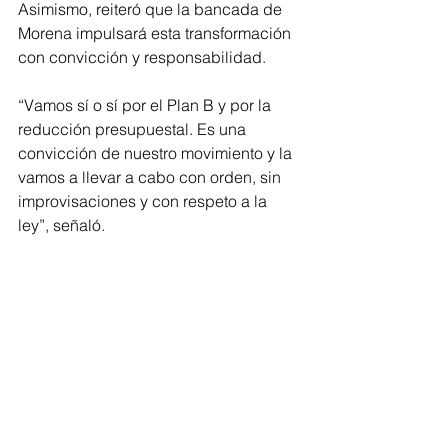
Asimismo, reiteró que la bancada de 
Morena impulsará esta transformación 
con convicción y responsabilidad.
“Vamos sí o sí por el Plan B y por la 
reducción presupuestal. Es una 
convicción de nuestro movimiento y la 
vamos a llevar a cabo con orden, sin 
improvisaciones y con respeto a la 
ley”, señaló.
Finalmente, Juan Pablo Celis enfatizó 
que hacer más eficiente al Congreso 
no implica gastar más, sino administrar 
mejor los recursos públicos.
“Hacer más eficiente al Congreso no 
necesariamente es más gasto. Es 
poner orden, eliminar privilegios y 