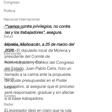
Congreso
Política
Nacional Internacional
*“vamos contra privilegios, no contra 
Columnistas
las y los trabajadores”, asegura.
Salud
Morelia, Michoacán, a 25 de marzo del 
Reporte Urbano
2026.-
 El diputado local de Morena y 
Elecciones
presidente del Comité de 
Así se ve lo que se dice...
Administración y Control del Congreso 
del Estado, Juan Pablo Celis, hizo un 
Gobernador
llamado a la calma ante la propuesta 
Segob
de ajuste presupuestal en el Poder 
Legislativo, al asegurar que el proceso 
Sedeco
será responsable, gradual y sin afectar 
Turismo
a la base trabajadora.
Sader
El legislador dejó en claro que la ruta 