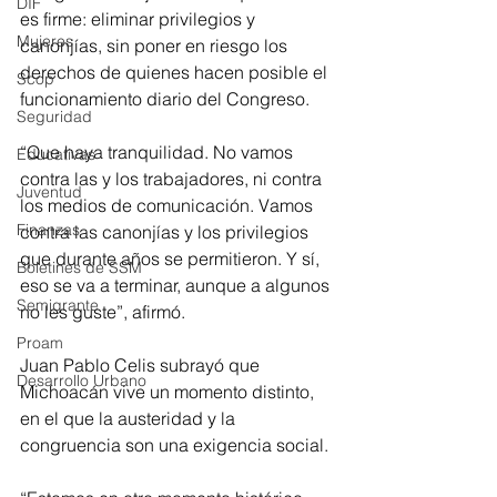
DIF
es firme: eliminar privilegios y 
Mujeres
canonjías, sin poner en riesgo los 
derechos de quienes hacen posible el 
Scop
funcionamiento diario del Congreso.
Seguridad
“Que haya tranquilidad. No vamos 
Educativas
contra las y los trabajadores, ni contra 
Juventud
los medios de comunicación. Vamos 
Finanzas
contra las canonjías y los privilegios 
que durante años se permitieron. Y sí, 
Boletines de SSM
eso se va a terminar, aunque a algunos 
Semigrante
no les guste”, afirmó.
Proam
Juan Pablo Celis subrayó que 
Desarrollo Urbano
Michoacán vive un momento distinto, 
en el que la austeridad y la 
congruencia son una exigencia social.