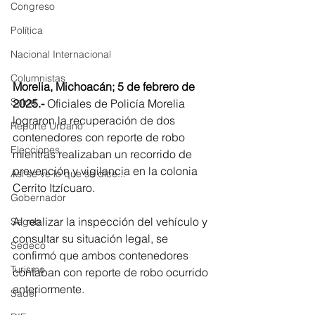
Congreso
Política
Nacional Internacional
Columnistas
Morelia, Michoacán; 5 de febrero de 
Salud
2025.- 
Oficiales de Policía Morelia 
lograron la recuperación de dos 
Reporte Urbano
contenedores con reporte de robo 
Elecciones
mientras realizaban un recorrido de 
prevención y vigilancia en la colonia 
Así se ve lo que se dice...
Cerrito Itzícuaro.
Gobernador
Al realizar la inspección del vehículo y 
Segob
consultar su situación legal, se 
Sedeco
confirmó que ambos contenedores 
Turismo
contaban con reporte de robo ocurrido 
anteriormente.
Sader