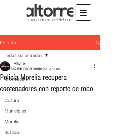
Entrada
Todas las entradas
Altorre
Todas las entradas
5 feb 2025
1 min de lectura
Policía Morelia recupera
Michoacán
contenedores con reporte de robo
Educación
Cultura
Municipios
Morelia
Justicia