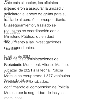
DIF
Ante esta situación, los oficiales 
procedieron a asegurar la unidad y 
Mujeres
solicitaron el apoyo de grúas para su 
Scop
traslado al corralón correspondiente. 
Seguridad
El aseguramiento y traslado se 
realizaron en coordinación con el 
Educativas
Ministerio Público, quien dará 
Juventud
seguimiento a las investigaciones 
correspondientes.
Finanzas
Boletines de SSM
Durante las administraciones del 
Presidente Municipal, Alfonso Martínez 
Semigrante
Alcázar, de 2021 a la fecha, Policía 
Proam
Morelia ha recuperado 1,577 vehículos 
Desarrollo Urbano
reportados como robados, 
confirmando el compromiso de Policía 
Morelia por la seguridad de las y los 
morelianos.
Morelia