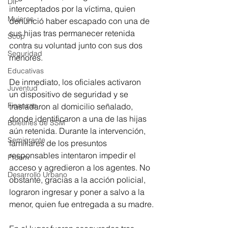
DIF
interceptados por la víctima, quien 
Mujeres
denunció haber escapado con una de 
sus hijas tras permanecer retenida 
Scop
contra su voluntad junto con sus dos 
Seguridad
menores.
Educativas
De inmediato, los oficiales activaron 
Juventud
un dispositivo de seguridad y se 
Finanzas
trasladaron al domicilio señalado, 
donde identificaron a una de las hijas 
Boletines de SSM
aún retenida. Durante la intervención, 
Semigrante
familiares de los presuntos 
responsables intentaron impedir el 
Proam
acceso y agredieron a los agentes. No 
Desarrollo Urbano
obstante, gracias a la acción policial, 
lograron ingresar y poner a salvo a la 
menor, quien fue entregada a su madre.