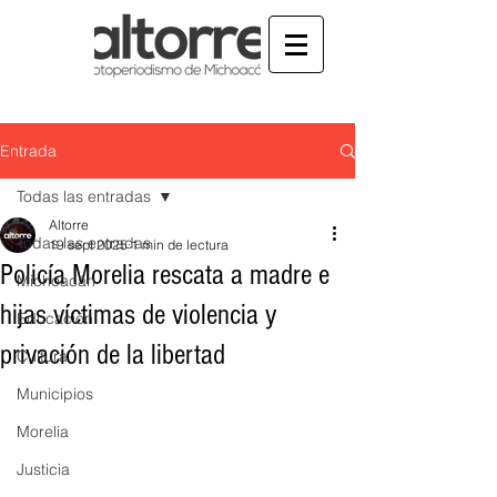
Entrada
Todas las entradas
Altorre
Todas las entradas
19 sept 2025
1 min de lectura
Policía Morelia rescata a madre e
Michoacán
hijas víctimas de violencia y
Educación
privación de la libertad
Cultura
Municipios
Morelia
Justicia