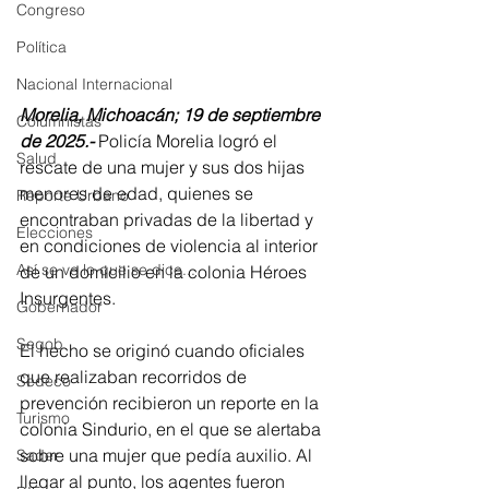
Congreso
Política
Nacional Internacional
Morelia, Michoacán; 19 de septiembre 
Columnistas
de 2025.- 
Policía Morelia logró el 
Salud
rescate de una mujer y sus dos hijas 
menores de edad, quienes se 
Reporte Urbano
encontraban privadas de la libertad y 
Elecciones
en condiciones de violencia al interior 
Así se ve lo que se dice...
de un domicilio en la colonia Héroes 
Insurgentes.
Gobernador
Segob
El hecho se originó cuando oficiales 
que realizaban recorridos de 
Sedeco
prevención recibieron un reporte en la 
Turismo
colonia Sindurio, en el que se alertaba 
sobre una mujer que pedía auxilio. Al 
Sader
llegar al punto, los agentes fueron 