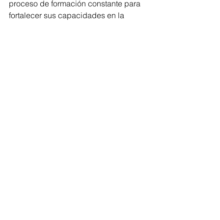
proceso de formación constante para 
fortalecer sus capacidades en la 
solución de conflictos y la impartición 
de justicia. Resaltó que este tipo de 
alianzas con el Poder Judicial de 
Michoacán dotan a los oficiales de 
herramientas clave para continuar 
trabajando en favor de la seguridad y 
la justicia en la ciudad, consolidando 
así el Modelo de Justicia Cívica 
implementado en Morelia.
Morelia
Comentarios