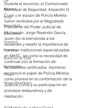
DIF
Durante el recorrido, el Comisionado 
Mujeres
Municipal de Seguridad, Alejandro G. 
Cussi y el equipo de Policía Morelia 
Scop
fueron recibidos por el Magistrado 
Seguridad
Presidente del Poder Judicial de 
Michoacán, Jorge Reséndiz García, 
Educativas
quien dio la bienvenida a los 
Juventud
asistentes y resaltó la importancia de 
construir instituciones especializadas 
Finanzas
en MASC, así como la necesidad de 
Boletines de SSM
continuar con la formación de 
Semigrante
facilitadores certificados. Asimismo, 
reconoció el papel de Policía Morelia 
Proam
como pionera en la conformación de la 
Desarrollo Urbano
Justicia Cívica y su participación en 
procesos restaurativos y de 
mediación. 
El Modelo de Justicia Cívica, 