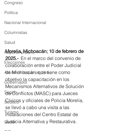
Congreso
Política
Nacional Internacional
Columnistas
Salud
Morelia, Michoacán; 10 de febrero de 
Reporte Urbano
2025.-  
En el marco del convenio de 
Elecciones
colaboración entre el Poder Judicial 
de Michoacán, que tiene como 
Así se ve lo que se dice...
objetivo la capacitación en los 
Gobernador
Mecanismos Alternativos de Solución 
Segob
de Conflictos (MASC) para Jueces 
Cívicos y oficiales de Policía Morelia, 
Sedeco
se llevó a cabo una visita a las 
Turismo
instalaciones del Centro Estatal de 
Justicia Alternativa y Restaurativa. 
Sader