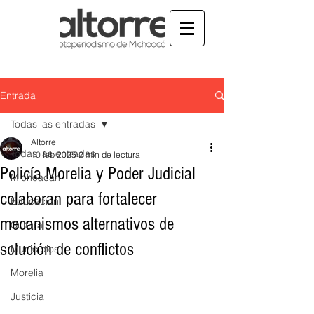
Entrada
Todas las entradas
Altorre
Todas las entradas
10 feb 2025
2 min de lectura
Policía Morelia y Poder Judicial
Michoacán
colaboran para fortalecer
Educación
mecanismos alternativos de
Cultura
solución de conflictos
Municipios
Morelia
Justicia