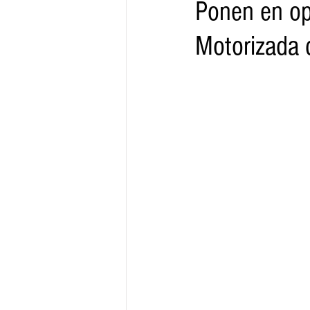
Ponen en op
Motorizada d
Gobernador
Segob
Sedec
Juventud
Finanzas
Boleti