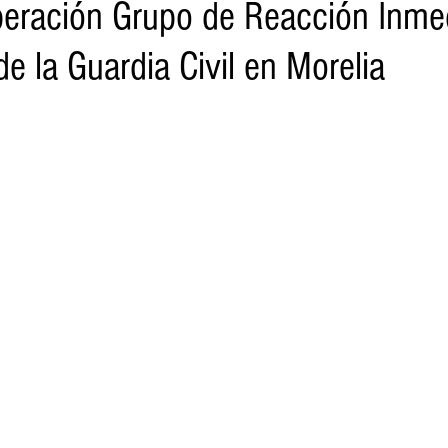
eración Grupo de Reacción Inme
e la Guardia Civil en Morelia
o
Turismo
Sader
DIF
Mujeres
Scop
Segu
nes de SSM
Semigrante
Proam
Desarrollo Urbano