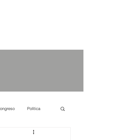
ongreso
Política
e se dice...