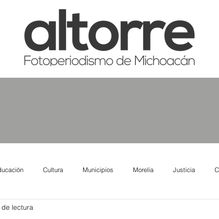
ducación
Cultura
Municipios
Morelia
Justicia
C
 de lectura
tas
Salud
Reporte Urbano
Elecciones
Así se ve lo qu