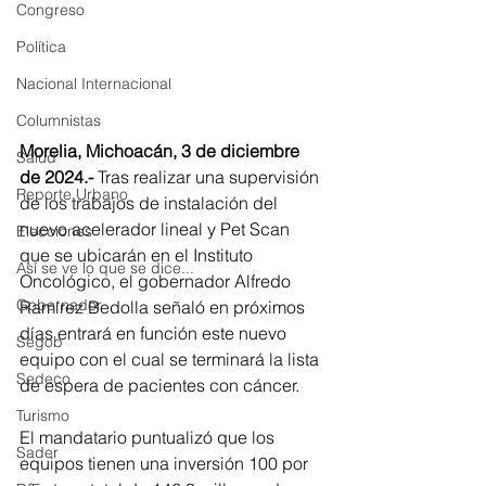
Congreso
Política
Nacional Internacional
Columnistas
Morelia, Michoacán, 3 de diciembre 
Salud
de 2024.-
 Tras realizar una supervisión 
Reporte Urbano
de los trabajos de instalación del 
nuevo acelerador lineal y Pet Scan 
Elecciones
que se ubicarán en el Instituto 
Así se ve lo que se dice...
Oncológico, el gobernador Alfredo 
Gobernador
Ramírez Bedolla señaló en próximos 
días entrará en función este nuevo 
Segob
equipo con el cual se terminará la lista 
Sedeco
de espera de pacientes con cáncer. 
Turismo
El mandatario puntualizó que los 
Sader
equipos tienen una inversión 100 por 