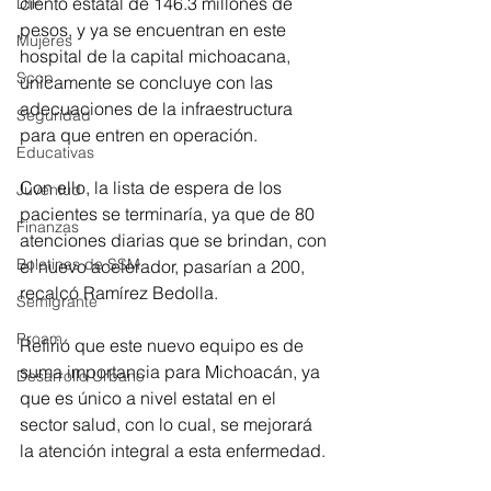
ciento estatal de 146.3 millones de 
DIF
pesos, y ya se encuentran en este 
Mujeres
hospital de la capital michoacana, 
Scop
únicamente se concluye con las 
adecuaciones de la infraestructura 
Seguridad
para que entren en operación. 
Educativas
Con ello, la lista de espera de los 
Juventud
pacientes se terminaría, ya que de 80 
Finanzas
atenciones diarias que se brindan, con 
Boletines de SSM
el nuevo acelerador, pasarían a 200, 
recalcó Ramírez Bedolla. 
Semigrante
Proam
Refirió que este nuevo equipo es de 
suma importancia para Michoacán, ya 
Desarrollo Urbano
que es único a nivel estatal en el 
sector salud, con lo cual, se mejorará 
la atención integral a esta enfermedad. 