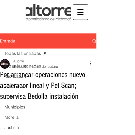
Entrada
Todas las entradas
Altorre
Todas las entradas
3 dic 2024
1 min de lectura
Por arrancar operaciones nuevo
Michoacán
acelerador lineal y Pet Scan;
Educación
supervisa Bedolla instalación
Cultura
Municipios
Morelia
Justicia