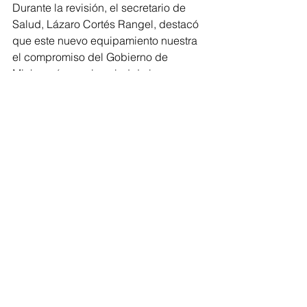
Durante la revisión, el secretario de 
Salud, Lázaro Cortés Rangel, destacó 
que este nuevo equipamiento nuestra 
el compromiso del Gobierno de 
Michoacán con la salud de la 
población.
Michoacán
Gobernador
Comentarios
Escribir un comentario...