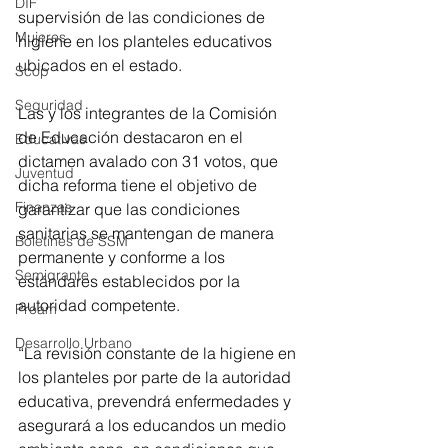
DIF
supervisión de las condiciones de 
Mujeres
higiene en los planteles educativos 
ubicados en el estado.
Scop
Seguridad
Las y los integrantes de la Comisión 
de Educación destacaron en el 
Educativas
dictamen avalado con 31 votos, que 
Juventud
dicha reforma tiene el objetivo de 
Finanzas
garantizar que las condiciones 
sanitarias se mantengan de manera 
Boletines de SSM
permanente y conforme a los 
Semigrante
estándares establecidos por la 
autoridad competente.
Proam
Desarrollo Urbano
“La revisión constante de la higiene en 
los planteles por parte de la autoridad 
educativa, prevendrá enfermedades y 
asegurará a los educandos un medio 