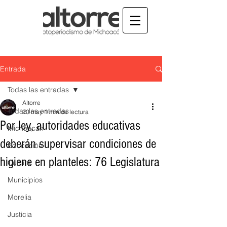
Entrada
Todas las entradas
Altorre
Todas las entradas
20 may
1 min de lectura
Por ley, autoridades educativas
Michoacán
deberán supervisar condiciones de
Educación
higiene en planteles: 76 Legislatura
Cultura
Municipios
Morelia
Justicia