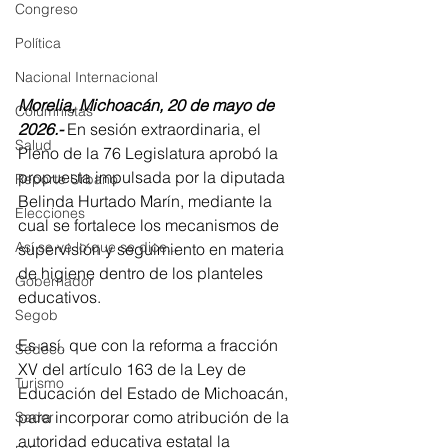
Congreso
Política
Nacional Internacional
Morelia, Michoacán, 20 de mayo de 
Columnistas
2026.-
 En sesión extraordinaria, el 
Salud
Pleno de la 76 Legislatura aprobó la 
propuesta impulsada por la diputada 
Reporte Urbano
Belinda Hurtado Marín, mediante la 
Elecciones
cual se fortalece los mecanismos de 
Así se ve lo que se dice...
supervisión y seguimiento en materia 
de higiene dentro de los planteles 
Gobernador
educativos.
Segob
Es así, que con la reforma a fracción 
Sedeco
XV del artículo 163 de la Ley de 
Turismo
Educación del Estado de Michoacán, 
para incorporar como atribución de la 
Sader
autoridad educativa estatal la 